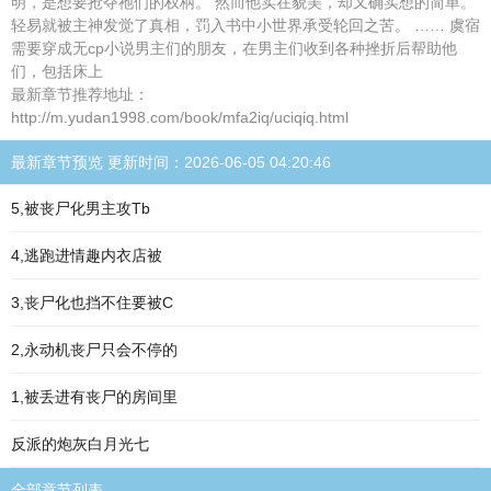
明，是想要抢夺祂们的权柄。 然而他实在貌美，却又确实想的简单。
轻易就被主神发觉了真相，罚入书中小世界承受轮回之苦。 …… 虞宿
需要穿成无cp小说男主们的朋友，在男主们收到各种挫折后帮助他
们，包括床上
最新章节推荐地址：
http://m.yudan1998.com/book/mfa2iq/uciqiq.html
最新章节预览 更新时间：2026-06-05 04:20:46
5,被丧尸化男主攻Tb
4,逃跑进情趣内衣店被
3,丧尸化也挡不住要被C
2,永动机丧尸只会不停的
1,被丢进有丧尸的房间里
反派的炮灰白月光七
全部章节列表