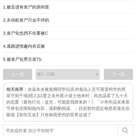
1,被丢进有丧尸的房间里
2,永动机丧尸只会不停的
3,丧尸化也挡不住要被C
4,逃跑进情趣内衣店被
5,被丧尸化男主攻Tb
上一页
下一页
相关推荐：
余温未央
被臭脚同学玩弄J8
鬼说人言可畏
某柯学的黑
巫守则
千禧
[猎人]以爱之名
外星小道士
他来时，风也温柔了
九十天
的恋爱
《暮色行光：这光，可能是我撩来的！》「※本作品未来章
节将包含限制级内容，请斟酌阅读。」目前暂时固定每
星星落在你
眼底
【双性互攻】只有林雨受伤的世界达成了