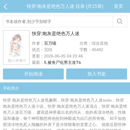
快穿:炮灰是绝色万人迷 目录 (共15章)
首页
快穿:炮灰是绝色万人迷
作者：
百万喵
分类：综合其他
状态：完结
字数：45492
更新：2026-06-05 04:20:46
最新：
5,被丧尸化男主攻Tb
开始阅读
加入书架
手机简介
快穿:炮灰是绝色万人迷笔趣阁，快穿:炮灰是绝色万人迷sodu，快穿:
炮灰是绝色万人迷小说，快穿:炮灰是绝色万人迷顶点，快穿:炮灰是绝
色万人迷百万喵， 虞宿是神界最出名的侍从，他外表清冷绝色，性格
温和谦逊，每个神明都想将他抢到神殿成为自己的所有物。 却不知他
那清冷绝色惹人觊觎的外表下是冷情狠毒的贪婪之心。 他靠近那些神