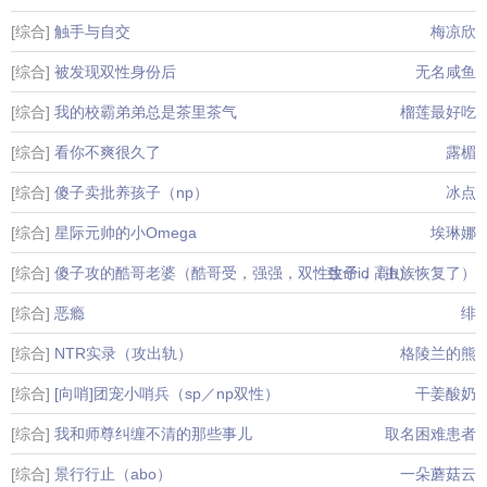
[综合]
触手与自交
梅凉欣
[综合]
被发现双性身份后
无名咸鱼
[综合]
我的校霸弟弟总是茶里茶气
榴莲最好吃
[综合]
看你不爽很久了
露楣
[综合]
傻子卖批养孩子（np）
冰点
[综合]
星际元帅的小Omega
埃琳娜
[综合]
傻子攻的酷哥老婆（酷哥受，强强，双性生子，高h）
致命id（虫族恢复了）
[综合]
恶瘾
绯
[综合]
NTR实录（攻出轨）
格陵兰的熊
[综合]
[向哨]团宠小哨兵（sp／np双性）
干姜酸奶
[综合]
我和师尊纠缠不清的那些事儿
取名困难患者
[综合]
景行行止（abo）
一朵蘑菇云