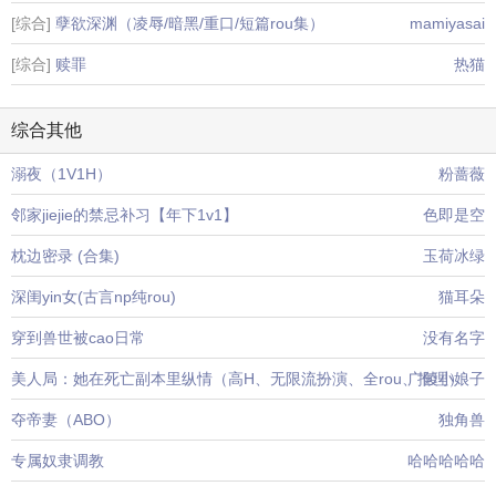
[综合]
孽欲深渊（凌辱/暗黑/重口/短篇rou集）
mamiyasai
[综合]
赎罪
热猫
综合其他
溺夜（1V1H）
粉蔷薇
邻家jiejie的禁忌补习【年下1v1】
色即是空
枕边密录 (合集)
玉荷冰绿
深闺yin女(古言np纯rou)
猫耳朵
穿到兽世被cao日常
没有名字
美人局：她在死亡副本里纵情（高H、无限流扮演、全rou、推理）
广陵小娘子
夺帝妻（ABO）
独角兽
专属奴隶调教
哈哈哈哈哈