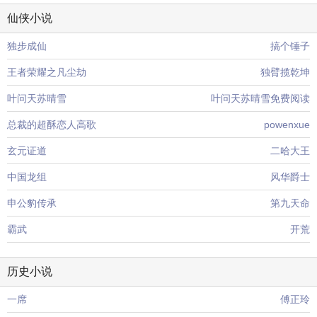
仙侠小说
独步成仙
搞个锤子
王者荣耀之凡尘劫
独臂揽乾坤
叶问天苏晴雪
叶问天苏晴雪免费阅读
总裁的超酥恋人高歌
powenxue
玄元证道
二哈大王
中国龙组
风华爵士
申公豹传承
第九天命
霸武
开荒
历史小说
一席
傅正玲