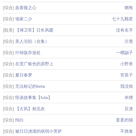
[综合]
血蔷薇之心
燃悔
[综合]
项家二少
七十九颗星
[耽美]
【傅卫军】日长风暖
没有名字
[综合]
美人沦陷（合集）
沂透
[综合]
什锦饭存放处
一棵鼬子
[综合]
在宽广银色的原野上
小野兽
[综合]
夏日春梦
苦茶子
[综合]
无法标记的beta
我没病
[综合]
怪谈故事集【futa】
米狸
[综合]
【古风】相见欢
豆渣
[综合]
纯白
姜姜的猫
[综合]
被日日浇灌的病弱小菩萨
不挑食