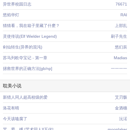
异世界校园日志
76671
悠焰华灯
RAI
猜猜看，我在箱子里藏了什麽？
上部乱
灵使传说(Elf Wielder Legend)
刷子先生
剣仙转生(异界的混沌)
悠幻辰
苏马列欧夺宝记 - 第一章
Madias
拯救世界的正确方法[gb/np]
一一一一
耽美小说
新猎人同人超高校级的爱
艾刃骸
洛花有晴
金酒穗
今天该嗑腐了
沅渃
咒。爱。缚 [咒术同人][五伏]
moonlaker