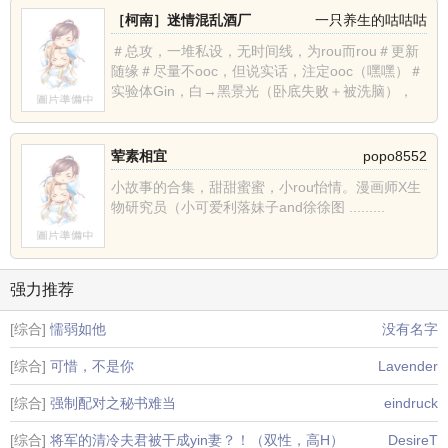
［柯南］迷情混乱酒厂
一只养生的咕咕咕
＃总攻，一堆私设，无时间线，为rou而rou＃更新
随缘＃尽量不ooc，但说实话，注定ooc（嘿嘿）＃
实验体Gin，白→黑景光（卧底失败＋被洗脑），
从......
荤素相宜
popo8552
小故事的合集，甜甜蜜蜜，小rou怡情。漫画师X生
物研究员（小可爱利落妹子and徐徐图 .........
强力推荐
[综合]
懦弱如他
没有名字
[综合]
可惜，不是你
Lavender
[综合]
强制配对之秘书难当
eindruck
[综合]
将军的清冷夫君被干成yin妻？！（双性，高H）
DesireT