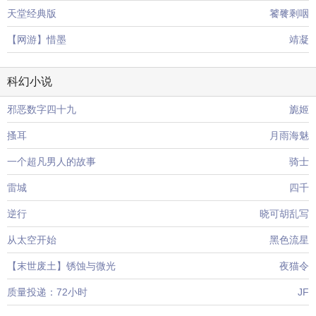
天堂经典版
饕餮剩咽
【网游】惜墨
靖凝
科幻小说
邪恶数字四十九
旎姬
搔耳
月雨海魅
一个超凡男人的故事
骑士
雷城
四千
逆行
晓可胡乱写
从太空开始
黑色流星
【末世废土】锈蚀与微光
夜猫令
质量投递：72小时
JF