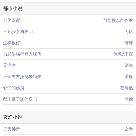
都市小说
万界奇谭
可能撞名的作家
平凡少女与神明
无话
这样很好
瑾璆
当武侠强行登入现代
鱼玑&千夜
无痛症
则幸
千金男友撞见未婚夫
采庭
心中的伤痕
芸昕然
都末世了还外送吗
老徐
玄幻小说
昊天神帝
玄青