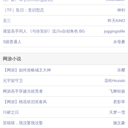
［TF］坠日：意识型态
神剑
丑三
昨天KiNO
灌篮高手同人 《与你安好》流川x自创角色 BG
joggingislife
S级普通人
水母桑
网游小说
【网游】如何攻略城主大神
乐樱
元宇宙守卫
花铃Hoziski
网游高手穿越当拾荒者
飞舞轻扬
【网游】桃花依旧笑春风
君影草
污秽之日
天梦一雪
笑嘻嘻，我没娶我没娶
施文豪