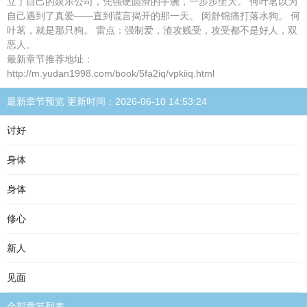
立了自己的娱乐公司，凭强硬圆滑的手腕，一步步坐大。 何叶茗以为
自己遇到了真爱——直到谎言揭开的那一天。 闵舒锦痛打落水狗。 何
叶茗，就是那只狗。 雷点：强制爱，渣攻贱受，攻受都不是好人，双
恶人。
最新章节推荐地址：
http://m.yudan1998.com/book/5fa2iq/vpkiiq.html
最新章节预览 更新时间：2026-06-10 14:53:24
讨好
身体
身体
修心
新人
见面
全部章节列表