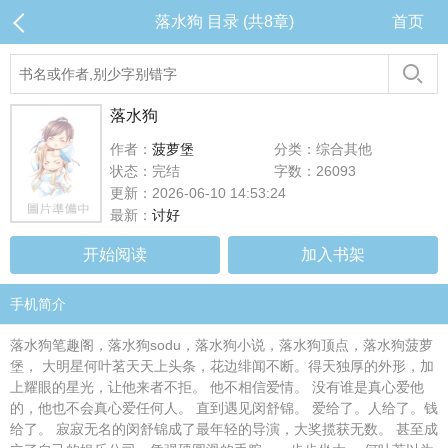
落水狗 目录 (共8章)
首页
落水狗
作者：
菠萝堡
分类：综合其他
状态：完结
字数：26093
更新：2026-06-10 14:53:24
最新：
讨好
开始阅读
加入书架
手机简介
落水狗笔趣阁，落水狗sodu，落水狗小说，落水狗顶点，落水狗菠萝
堡， 大明星何叶茗天天上头条，花边绯闻不断。得天独厚的外形，加
上耀眼的星光，让他来者不拒。 他不相信爱情。 没有谁是真心爱他
的，他也不会真心爱任何人。 直到遇见闵舒锦。 爱给了。人给了。钱
给了。 寂寂无名的闵舒锦成了最年轻的导演，大奖揽获无数。 甚至成