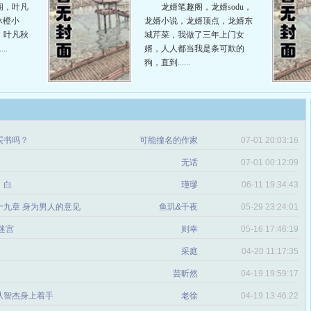
阁，叶凡
龙婿笔趣阁，龙婿sodu，
沐橙小
龙婿小说，龙婿顶点，龙婿东
，叶凡秋
城芹菜，我做了三年上门女
..
婿，人人都当我是条可欺的
狗，直到......
买书吗？
可能撞名的作家
07-01 20:03:16
无话
07-01 00:12:09
：白
瑾璆
06-11 19:34:43
十九章 身为男人的意见
鱼玑&千夜
05-29 23:24:01
 迷宫
则幸
05-16 17:46:19
采庭
04-20 11:17:35
芸昕然
04-19 19:59:17
得从智杰身上着手
老徐
04-19 13:46:22