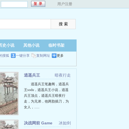
：
用户注册
历史小说
其他小说
临时书架
的搜狐
一键分享
复制网址
更多
逍遥兵王
暗夜行走
逍遥兵王笔趣阁，逍遥兵
王sodu，逍遥兵王小说，逍遥
兵王顶点，逍遥兵王暗夜行
走，为兄弟，他两肋插刀，为
女人，......
决战网前 Game
冰如剑