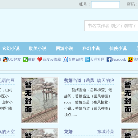
账号：
密码
玄幻小说
耽美小说
网游小说
科幻小说
仙侠小说
网
QQ好友
微信
百度云收藏
百度贴吧
天涯社区
Facebook
我
无语的豆
赘婿当道（岳风
吻天的狼
柳萱）
阁，山村
赘婿当道（岳风柳萱）笔
神医小
趣阁，赘婿当道（岳风柳萱）
，山村小
sodu，赘婿当道（岳风柳萱）
神医”陆
小说，赘婿当道（岳风柳萱）
顶点......
飙的天空
龙婿
东城芹菜