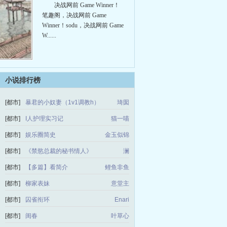
Winner！
决战网前 Game Winner！
笔趣阁，决战网前 Game
Winner！sodu，决战网前 Game
W......
小说排行榜
[都市]
暴君的小奴妻（1v1调教h）
琦囡
[都市]
I人护理实习记
猫一喵
[都市]
娱乐圈简史
金玉似锦
[都市]
《禁慾总裁的秘书情人》
澜
[都市]
【多篇】看简介
鲤鱼非鱼
[都市]
柳家表妹
意堂主
[都市]
囚雀衔环
Enari
[都市]
闺春
叶草心