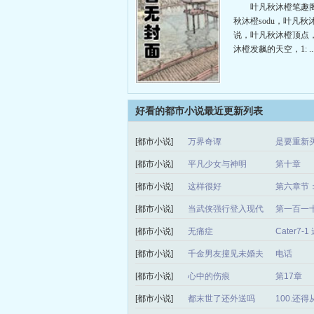
叶凡秋沐橙笔趣
秋沐橙sodu，叶凡秋
说，叶凡秋沐橙顶点
沐橙发飙的天空，1: ....
好看的都市小说最近更新列表
[都市小说]
万界奇谭
是要重新
[都市小说]
平凡少女与神明
第十章
[都市小说]
这样很好
第六章节
[都市小说]
当武侠强行登入现代
第一百一
[都市小说]
无痛症
Cater7-1
[都市小说]
千金男友撞见未婚夫
电话
[都市小说]
心中的伤痕
第17章
[都市小说]
都末世了还外送吗
100.还