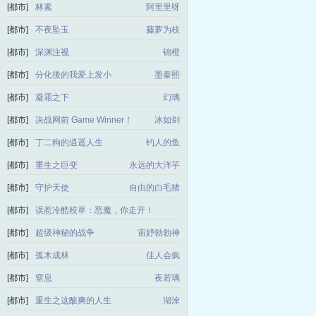
[都市]
林素
阿里里呀
[都市]
不夜坠玉
藤萝为枝
[都市]
深渊注视
锦橙
[都市]
分化後的我爱上发小
墨秦熙
[都市]
凝霜之下
幻璃
[都市]
决战网前 Game Winner！
冰如剑
[都市]
丁二狗的逍遥人生
钓人的鱼
[都市]
重生之巨变
永远的大洋芋
[都市]
守护天使
自由的白毛猪
[都市]
误惹冷酷校草：恶魔，你走开！
娴雅玫瑰
[都市]
超级神秘的战争
宙妤勃勃神
[都市]
孤木成林
佳人会疯
[都市]
窒息
夜若璃
[都市]
重生之这酸爽的人生
湖涂