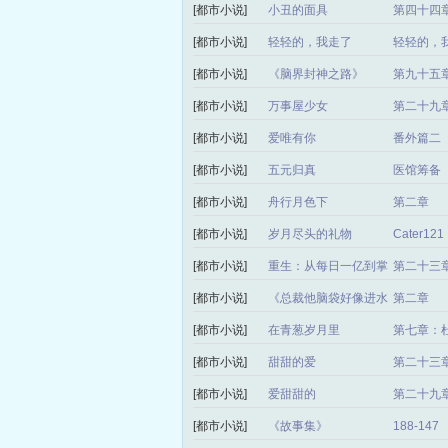
[都市小说]
小丑的面具
第四十四章
[都市小说]
轻轻的，我走了
轻轻的，
[都市小说]
《脑界封神之路》
第九十五
[都市小说]
万事屋少女
第二十九
[都市小说]
爱唯有你
番外篇二
[都市小说]
五元归真
医馆筹备
[都市小说]
舟行月色下
第二章
[都市小说]
岁月尽头的礼物
Cater121
[都市小说]
重生：从每日一亿到掌
第二十三
控世界
[都市小说]
《总裁他脑袋好像进水
第二章
了》
[都市小说]
在青葱岁月里
第七章：
[都市小说]
甜甜的爱
第二十三
[都市小说]
爱甜甜的
第二十九
[都市小说]
《故事集》
188-147