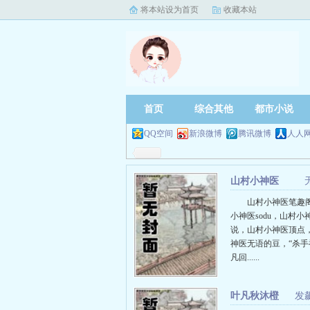
将本站设为首页
收藏本站
首页
综合其他
都市小说
QQ空间
新浪微博
腾讯微博
人人
山村小神医
山村小神医笔趣
小神医sodu，山村小
说，山村小神医顶点
神医无语的豆，“杀手
凡回......
叶凡秋沐橙
发