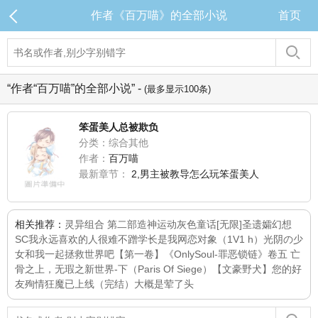
作者《百万喵》的全部小说
首页
“作者“百万喵”的全部小说” -
(最多显示100条)
笨蛋美人总被欺负
分类：综合其他
作者：
百万喵
最新章节：
2,男主被教导怎么玩笨蛋美人
相关推荐：
灵异组合 第二部
造神运动
灰色童话[无限]
圣遗孀幻想
SC
我永远喜欢的人
很难不蹭
学长是我网恋对象（1V1 h）
光阴の少
女
和我一起拯救世界吧【第一卷】
《OnlySoul-罪恶锁链》卷五 亡
骨之上，无瑕之新世界-下（Paris Of Siege）
【文豪野犬】您的好
友殉情狂魔已上线（完结）
大概是荤了头