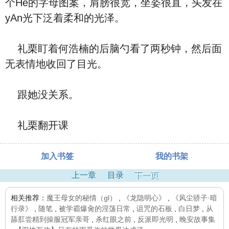
个He的字母图案，肩膀很宽，坐姿很直，头发在
yAn光下泛着柔和的光泽。
礼栗盯着何浩楠的后脑勺看了两秒钟，然后面
无表情地收回了目光。
跟她没关系。
礼栗翻开课
加入书签
我的书架
上一章
目录
下一页
相关推荐：
魔王母女的秘情（gl）
,
《龙隐明心》
,
《风尘骄子·暗
行录》
,
随笔
,
被学霸爆肏的淫荡日常
,
诅咒的石板
,
白日梦
,
从
舔肛尝精到操服冠军亲哥
,
杀红眼之前
,
反派即光明
,
晚安故事集