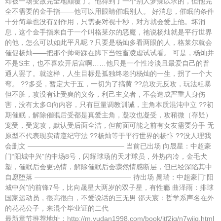
却被一场变故完全地颠覆了。他得到了一个别人梦寐以求的，但他完
全不需要的金手指——他可以用眼睛催眠别人。 好消息，催眠的条件
十分简单也没有副作用，只需要对视十秒，对方就会爱上他。坏消
息，这个金手指来自于一个叫格莱尔的恶魔，祂说杨灿就是平行世界
的他，怎么可以如此平凡呢？只要是杨灿多看两眼的人，格莱尔就会
催促杨灿——把那个帅哥踩在脚下当牲畜凌虐试试看。 可是，杨灿并
不是S主，也不喜欢开后宫啊……他只是一个性冷淡且最爱自己的普
通人罢了。就这样，人生目标是孤独终老的杨灿的一生，拐了一个大
弯。 ??多受，暂定大于五，一切为了搞黄 ??总攻无反攻，玩法粗暴
但不脏，攻没有让受爽的义务，利己主义者，不会造成严重人身伤
害，没有太多G向内容，只有巨量调教训诫，主角本质混沌中立 ??初
期催眠，解除催眠后受都是真爱主角，凝攻也凝受，攻稍微（存疑）
宠受，受宠攻，默认受后面全洁，但前面可能之前有女友需要分手 无
原型不代表现实请遵纪守法 ??杨灿等于平行世界的杨忭 ??没人理我
会删文 —————————————— 当前已出场 向晟星：中超豪
门“阳城中兴”的中场8号，闪耀球场的天才球员，外热内冷，金毛犬
塑，催眠后会更热情，解除催眠后会骤然情感断层，但已经深陷其中
自愿堕落 —————————————— 待出场 晁瑞：中超豪门“阳
城中兴”的前锋7号，比向晟星大两岁的双子星，有性瘾 曲泽雨：排球
国家运动员，很高很白，不爱说话的三无男 邵天宸：哲学系声名在外
的花花公子，来混个毕业证的二代
最新章节推荐地址：http://m.yudan1998.com/book/jtf2iq/n7wiiq.html