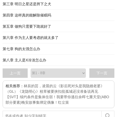
第三章 明日之星还是胯下之犬
第四章 这样真的能解除催眠吗
第五章 做狗只需要下跪就好了
第六章 作为主人要考虑的就太多了
第七章 狗的太强怎么办
第八章 主人是X冷淡怎么办
上一页
下一页
相关推荐：
林辰的芸，凌晨的云
《影后死对头是我隐婚老婆》
（GL）
《龙隐明心》
校草被要挟扣批
孤城
还没准备说再见
【SVT】续约条件是集体住宿！
我要带你逃往余晖
七重天堂(ABO
部分要素)
晚安故事集
绑定偶像！
红尘策