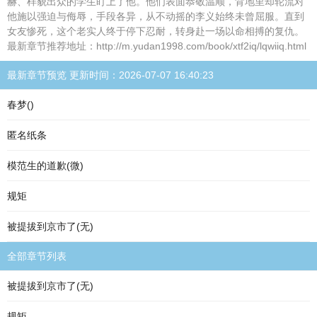
赫、样貌出众的学生盯上了他。他们表面恭敬温顺，背地里却轮流对
他施以强迫与侮辱，手段各异，从不动摇的李义始终未曾屈服。直到
女友惨死，这个老实人终于停下忍耐，转身赴一场以命相搏的复仇。
最新章节推荐地址：http://m.yudan1998.com/book/xtf2iq/lqwiiq.html
最新章节预览 更新时间：2026-07-07 16:40:23
春梦()
匿名纸条
模范生的道歉(微)
规矩
被提拔到京市了(无)
全部章节列表
被提拔到京市了(无)
规矩