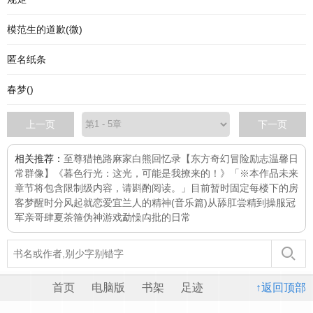
模范生的道歉(微)
匿名纸条
春梦()
上一页
下一页
相关推荐：
至尊猎艳路
麻家白熊回忆录【东方奇幻冒险励志温馨日
常群像】
《暮色行光：这光，可能是我撩来的！》「※本作品未来
章节将包含限制级内容，请斟酌阅读。」目前暂时固定每
楼下的房
客
梦醒时分
风起就恋爱
宜兰人的精神(音乐篇)
从舔肛尝精到操服冠
军亲哥
肆夏
茶箍
伪神游戏
勐懆禸批的日常
首页
电脑版
书架
足迹
↑返回顶部