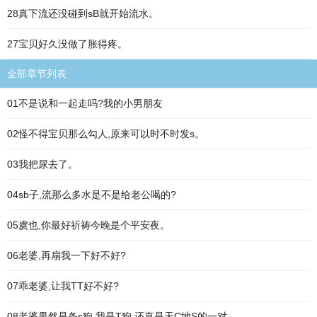
28真下流还没碰到sB就开始流水。
27宝贝好久没做了胀得疼。
全部章节列表
01不是说和一起走吗?我的小男朋友
02怪不得宝贝那么勾人,原来可以时不时发s。
03我把尿去了。
04sb子,流那么多水是不是给老公喝的?
05虞也,你最好祈祷今晚是个平安夜。
06老婆,再扇我一下好不好?
07乖老婆,让我TT好不好?
08老婆果然是条s狗,我是T狗,还真是天C地S的一对。