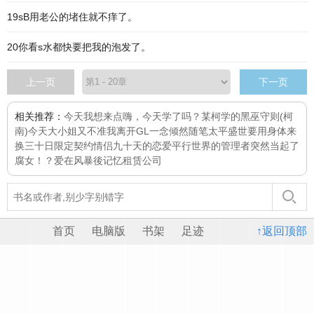
19sB用老公的堵住就不痒了。
20你看s水都快要把我的泡发了。
上一页
下一页
相关推荐：
今天我想来点
嗨，今天学了吗？
某柯学的黑巫守则
(柯
南)今天大小姐又不准我离开GL
一念倾然
随笔
太平盛世要用身体来
换
三十日限定契约情侣
九十天的恋爱
平行世界的管理者突然当起了
腐女！？
爱在风暴後
记忆租赁公司
首页
电脑版
书架
足迹
↑返回顶部