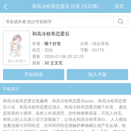
和高冷校草恋爱后 目录 (共32章)
首页
和高冷校草恋爱后
作者：
睡个好觉
分类：综合其他
状态：完结
字数：61775
更新：2026-07-06 20:22:23
最新：
32 正文完
开始阅读
加入书架
手机简介
和高冷校草恋爱后笔趣阁，和高冷校草恋爱后sodu，和高冷校草恋爱
后小说，和高冷校草恋爱后顶点，和高冷校草恋爱后睡个好觉， 虞也
是班里的小透明，虽然人长得漂亮，但性格唯唯诺诺，不招人待见。
和班上的人玩真心话大冒险输了，让他去和高冷校草表白。 人人都知
道桑池最讨厌同性恋，任何和同性恋接触的事物都让他产生反感，他