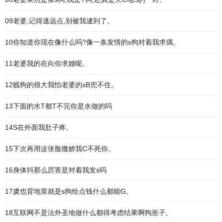
09老婆,记得逃远点,别被我逮到了。
10你知道你现在像什么吗?像一条发情的s狗对着我求偶。
11老婆我的在向你求婚呢。
12贱狗的很大我怕老婆的sB兜不住。
13下面的水T都T不完你是水做的吗
14S在外面我肚子疼。
15下次再用这张脸撒娇我C不死你。
16身体抖那么厉害是对着我发s吗
17虞也背地里就是s狗给点钱什么都能G。
18互联网不是法外圣地做什么都得考虑结果啊狗崽子。