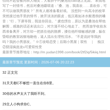
怕玩不起会被同班人嘲笑，大着胆子约桑池在cao场上见面。 笨拙地
写了一封情书，然后对桑池嗫嚅道：“桑、池，我喜欢……喜欢你，可
不可以做我男朋友？” 所有人都准备看好戏。 没想到一向高冷的校草
突然接过他手里的情书，掀开淡淡的眼皮，低沉着如冰水般透彻的嗓
音：“行，下课等我，我送你回去。” 虞也愣住，原以为是桑池在帮他
解围，感激的话还未说出口，对方漫不经心地走了。 然而放学收拾东
西准备离开，对方却一把抓住他的胳膊，搂住他纤细敏感的腰，躲在
昏暗的教室凶狠地吻他，逼人流出生理性泪水。 “不是说好等我的
吗？我的小男朋友。” ※①攻暗恋受｜后期小黑屋｜双性 ｜ 痴汉
②阴湿疯批攻x可爱双性受
最新章节推荐地址：http://m.yudan1998.com/book/2tf2iq/5ikiiq.html
最新章节预览 更新时间：2026-07-06 20:22:23
32 正文完
31天天都C不够想一直住在你B里。
30你的水声太大了我听不到。
29主人小狗求你C。