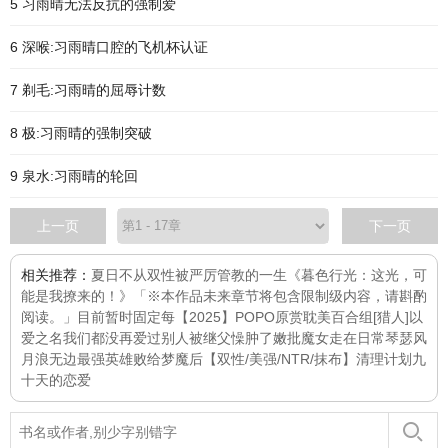
5 习雨晴无法反抗的强制爱
6 深喉:习雨晴口腔的飞机杯认证
7 剃毛:习雨晴的屈辱计数
8 极:习雨晴的强制突破
9 泉水:习雨晴的轮回
上一页
下一页
相关推荐：
夏日不从
双性被严厉管教的一生
《暮色行光：这光，可
能是我撩来的！》「※本作品未来章节将包含限制级内容，请斟酌
阅读。」目前暂时固定每
【2025】POPO原赏耽美百合组
[猎人]以
爱之名
我们都没再爱过别人
被继父懆肿了嫩批
魔女走在日常
琴瑟风
月浪无边
最强英雄败给梦魔后【双性/美强/NTR/抹布】
清理计划
九
十天的恋爱