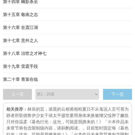
第十四章 幽影杀至
第十五章 敬南之志
第十六章 在震江湖
第十七章 意外之人
第十八章 治世之才神七
第十九章 雷霆手段
第二十章 青策在临
上一页
下一页
相关推荐：
林辰的芸，凌晨的云
相甫相程
夏日不从
鬼说人言可畏
为
静者所歌
德鲁伊少女
千禧
太平盛世要用身体来换
被继父懆肿了嫩批
只对你温柔
《暮色行光：这光，可能是我撩来的！》「※本作品未
来章节将包含限制级内容，请斟酌阅读。」目前暂时固定每
《暮色
行光：这光，可能是我撩来的！》「※本作品未来章节将包含限制