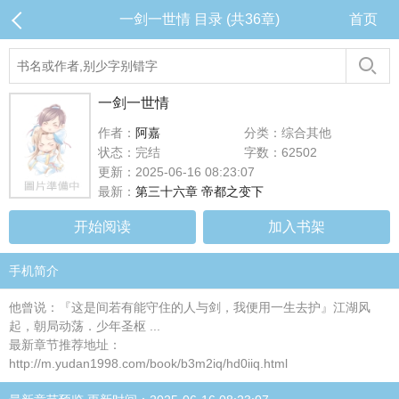
一剑一世情 目录 (共36章)
首页
一剑一世情
作者：
阿嘉
分类：综合其他
状态：完结
字数：62502
更新：2025-06-16 08:23:07
最新：
第三十六章 帝都之变下
开始阅读
加入书架
手机简介
他曾说：『这是间若有能守住的人与剑，我便用一生去护』江湖风
起，朝局动荡．少年圣枢 ...
最新章节推荐地址：
http://m.yudan1998.com/book/b3m2iq/hd0iiq.html