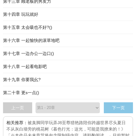
第十三章 顾老板的男友力
第十四章 玩玩就好
第十五章 太会吸也不好?()
第十六章 一起愉快的滚草地吧
第十七章 一边办公一边口()
第十八章 一起看电影吧
第十九章 你要我幺?
第二十章 更s一点()
上一页
下一页
相关推荐：
被臭脚同学玩弄J8
至尊猎艳路
陪你跨越世界尽头
夏日
不从
灰白墙旁的桃花树
《暮色行光：这光，可能是我撩来的！》
「※本作品未来章节将包含限制级内容，请斟酌阅读。」目前暂时