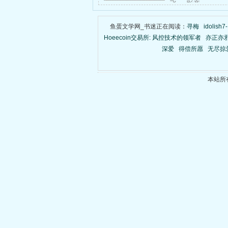
飞， 影帝……
鱼蛋文学网_书迷正在阅读：
寻梅
idolis
Hoeecoin交易所: 风控技术的领军者
亦正亦
深爱
得偿所愿
无尽掠
本站所