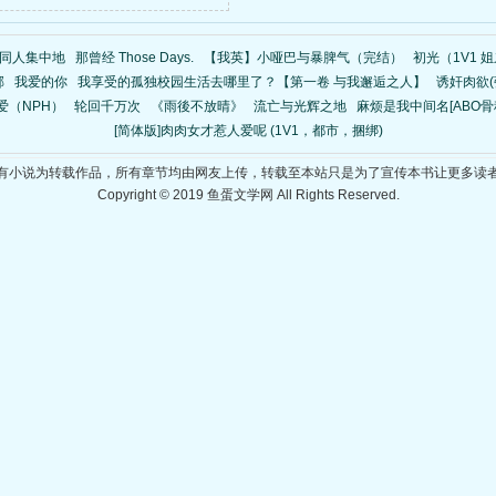
h7-同人集中地
那曾经 Those Days.
【我英】小哑巴与暴脾气（完结）
初光（1V1 
邪
我爱的你
我享受的孤独校园生活去哪里了？【第一卷 与我邂逅之人】
诱奸肉欲(
爱（NPH）
轮回千万次
《雨後不放晴》
流亡与光辉之地
麻烦是我中间名[ABO骨
[简体版]肉肉女才惹人爱呢 (1V1，都市，捆绑)
有小说为转载作品，所有章节均由网友上传，转载至本站只是为了宣传本书让更多读
Copyright © 2019 鱼蛋文学网 All Rights Reserved.