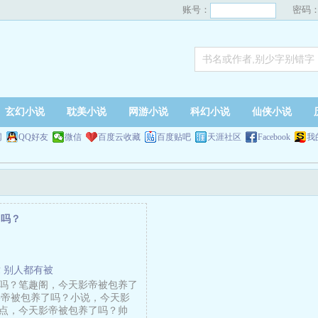
账号：
密码
玄幻小说
耽美小说
网游小说
科幻小说
仙侠小说
网
QQ好友
微信
百度云收藏
百度贴吧
天涯社区
Facebook
我
了吗？
 别人都有被
吗？笔趣阁，今天影帝被包养了
天影帝被包养了吗？小说，今天影
点，今天影帝被包养了吗？帅