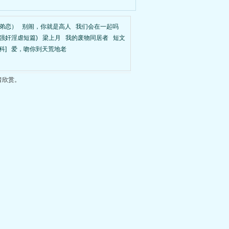
姐弟恋）
别闹，你就是高人
我们会在一起吗
强奸淫虐短篇)
梁上月
我的废物同居者
短文
科]
爱，吻你到天荒地老
者欣赏。