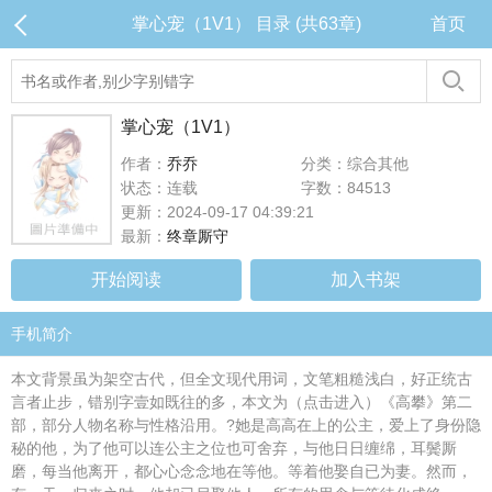
掌心宠（1V1） 目录 (共63章)
首页
掌心宠（1V1）
作者：
乔乔
分类：综合其他
状态：连载
字数：84513
更新：2024-09-17 04:39:21
最新：
终章厮守
开始阅读
加入书架
手机简介
本文背景虽为架空古代，但全文现代用词，文笔粗糙浅白，好正统古
言者止步，错别字壹如既往的多，本文为（点击进入）《高攀》第二
部，部分人物名称与性格沿用。?她是高高在上的公主，爱上了身份隐
秘的他，为了他可以连公主之位也可舍弃，与他日日缠绵，耳鬓厮
磨，每当他离开，都心心念念地在等他。等着他娶自已为妻。然而，