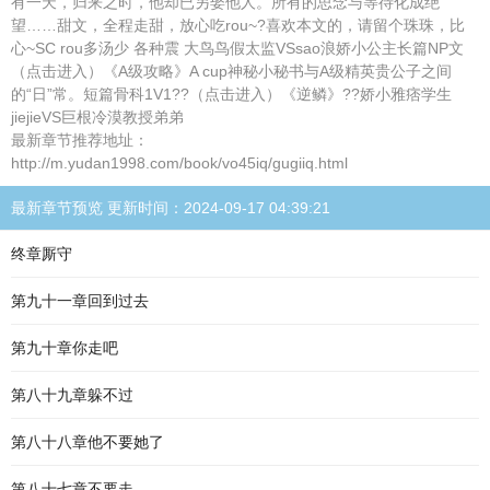
有一天，归来之时，他却已另娶他人。所有的思念与等待化成绝
望……甜文，全程走甜，放心吃rou~?喜欢本文的，请留个珠珠，比
心~SC rou多汤少 各种震 大鸟鸟假太监VSsao浪娇小公主长篇NP文
（点击进入）《A级攻略》A cup神秘小秘书与A级精英贵公子之间
的“日”常。短篇骨科1V1??（点击进入）《逆鳞》??娇小雅痞学生
jiejieVS巨根冷漠教授弟弟
最新章节推荐地址：
http://m.yudan1998.com/book/vo45iq/gugiiq.html
最新章节预览 更新时间：2024-09-17 04:39:21
终章厮守
第九十一章回到过去
第九十章你走吧
第八十九章躲不过
第八十八章他不要她了
第八十七章不要走