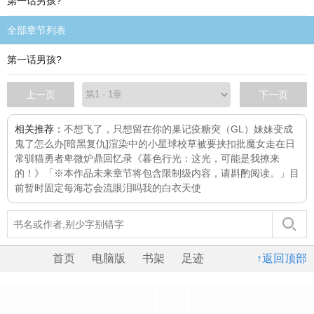
第一话男孩?
全部章节列表
第一话男孩?
上一页
下一页
相关推荐：
不想飞了，只想留在你的巢
记疫
糖突（GL）
妹妹变成
鬼了怎么办[暗黑复仇]
渲染中的小星球
校草被要挟扣批
魔女走在日
常
驯猫勇者
卑微炉鼎回忆录
《暮色行光：这光，可能是我撩来
的！》「※本作品未来章节将包含限制级内容，请斟酌阅读。」目
前暂时固定每
海芯会流眼泪吗
我的白衣天使
首页
电脑版
书架
足迹
↑返回顶部