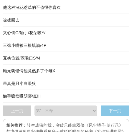
他这种沾花惹草的不值得你喜欢
被掳回去
夹心饼G/触手/花朵吸Y/
三张小嘴被三根填满/4P
互换位置/深喉口S//4
顾元驹错愕他竟然多了个雌X
果真是只小白眼狼
触手吸盘吸阴蒂/点!!!
上一页
下一页
相关推荐：
转生成猪的我，突破只能靠双修
《风尘骄子·暗行录》
梦境供述
凤凰安魂曲
看见乌云就眨眨眼
冬的秘密
《将你写进晚霞》