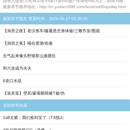
隐形入侵攻/人蛇双JJ攻VS多汁多rou盛产珍珠受rou为主，剧情为辅。
最新章节推荐地址：http://m.yudan1998.com/book/sd45iq/elliiq.html
最新章节预览 更新时间：2024-09-17 03:35:35
【洞房之夜】老汉推车/藤蔓悬空身体被/三鞭齐发/围观
【洞房之夜】喝合卺酒/前奏
生气起来像头野猪那么难摁住
和六攻成为夫夫
6攻口水战
【道具室】壁尻/蒙着眼睛被T被/伪
全部章节列表
1sB太紧，我们捡到宝了（TX指J）