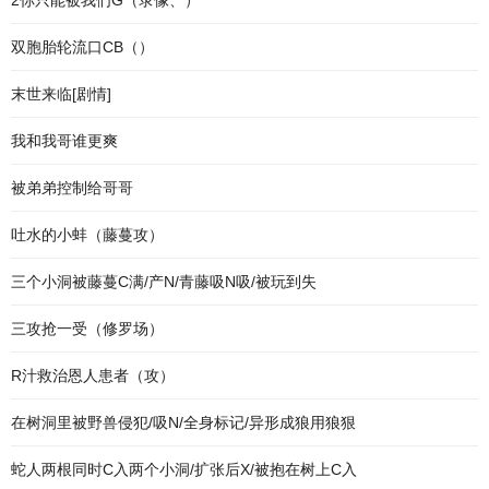
2你只能被我们G（录像、）
双胞胎轮流口CB（）
末世来临[剧情]
我和我哥谁更爽
被弟弟控制给哥哥
吐水的小蚌（藤蔓攻）
三个小洞被藤蔓C满/产N/青藤吸N吸/被玩到失
三攻抢一受（修罗场）
R汁救治恩人患者（攻）
在树洞里被野兽侵犯/吸N/全身标记/异形成狼用狼狠
蛇人两根同时C入两个小洞/扩张后X/被抱在树上C入