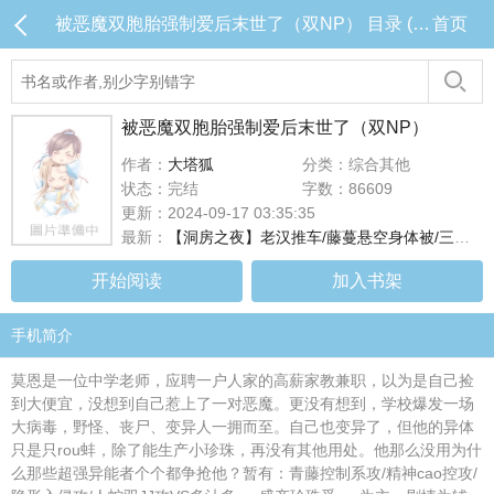
被恶魔双胞胎强制爱后末世了（双NP） 目录 (共35章)
首页
被恶魔双胞胎强制爱后末世了（双NP）
作者：
大塔狐
分类：综合其他
状态：完结
字数：86609
更新：2024-09-17 03:35:35
最新：
【洞房之夜】老汉推车/藤蔓悬空身体被/三鞭齐发/围观
开始阅读
加入书架
手机简介
莫恩是一位中学老师，应聘一户人家的高薪家教兼职，以为是自己捡
到大便宜，没想到自己惹上了一对恶魔。更没有想到，学校爆发一场
大病毒，野怪、丧尸、变异人一拥而至。自己也变异了，但他的异体
只是只rou蚌，除了能生产小珍珠，再没有其他用处。他那么没用为什
么那些超强异能者个个都争抢他？暂有：青藤控制系攻/精神cao控攻/