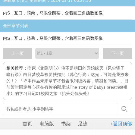
最新章节预览 更新时间：2024-09-17 03:27:33
内S，互口，骑乘，马眼含阴蒂，含着画三角函数图像
全部章节列表
内S，互口，骑乘，马眼含阴蒂，含着画三角函数图像
上一页
下一页
相关推荐：
病床
《龙隐明心》
俺不是耕田的
园始缘灭
《风尘骄子·
暗行录》
白日梦
校草被要挟扣批
《暮色行光：这光，可能是我撩来
的！》「※本作品未来章节将包含限制级内容，请斟酌阅读。」目
前暂时固定每
心落在有你的那座城
The story of Babys breath
始祖
小姐的学习日记01校园之旅
《抬头处低头处》
首页
电脑版
书架
足迹
↑返回顶部