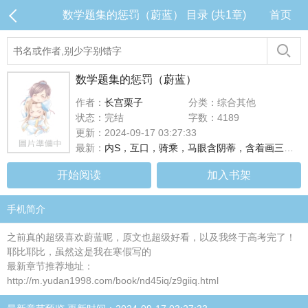
数学题集的惩罚（蔚蓝） 目录 (共1章)
首页
数学题集的惩罚（蔚蓝）
作者：
长宫栗子
分类：综合其他
状态：完结
字数：4189
更新：2024-09-17 03:27:33
最新：
内S，互口，骑乘，马眼含阴蒂，含着画三角函数图像
开始阅读
加入书架
手机简介
之前真的超级喜欢蔚蓝呢，原文也超级好看，以及我终于高考完了！
耶比耶比，虽然这是我在寒假写的
最新章节推荐地址：
http://m.yudan1998.com/book/nd45iq/z9giiq.html