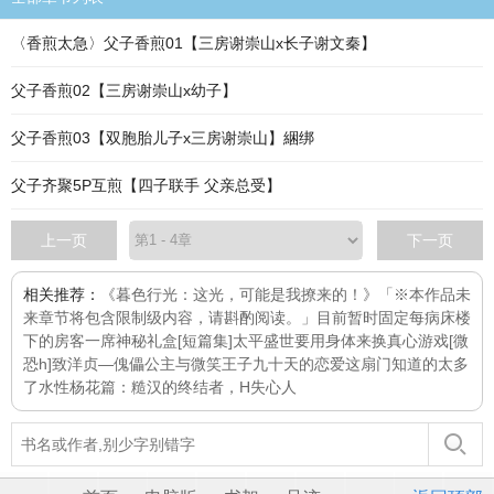
〈香煎太急〉父子香煎01【三房谢崇山x长子谢文秦】
父子香煎02【三房谢崇山x幼子】
父子香煎03【双胞胎儿子x三房谢崇山】綑绑
父子齐聚5P互煎【四子联手 父亲总受】
上一页
下一页
相关推荐：
《暮色行光：这光，可能是我撩来的！》「※本作品未
来章节将包含限制级内容，请斟酌阅读。」目前暂时固定每
病床
楼
下的房客
一席
神秘礼盒[短篇集]
太平盛世要用身体来换
真心游戏[微
恐h]
致洋贞—傀儡公主与微笑王子
九十天的恋爱
这扇门知道的太多
了
水性杨花篇：糙汉的终结者，H
失心人