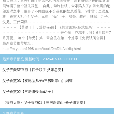
祖大典上，意外打翻了封印已久的古老香炉，混有奇特迷香的烟雾瞬
间弥漫了整个祖先祠堂。 自此，禁制被破，全家陷入了如饥似渴的慾
望漩涡之中，展开了不顾血缘不分昼夜的禁忌香煎。 ?排雷：全员互
攻，香煎大乱斗? 父子、兄弟、”母” 子、爷孙、叔侄、甥舅、九子、
父兄、三代同榻 －－－－－－－－－－－－－－－－－－－－－－－
－－－－ 【萧漪干十，爆炒yin侵】（总攻萧漪x各式姻亲） －－－－
－－－－－－－－－－－－－－－－ 开个坑，存稿中，预计6月底至7
月开更。 每个【单元】第一章会丢在第一个篇章【免费试阅合辑】
最新章节推荐地址：
http://m.yudan1998.com/book/0mf2iq/vqkiiq.html
最新章节预览 更新时间：2026-07-14 09:00:09
父子齐聚5P互煎【四子联手 父亲总受】
父子香煎03【双胞胎儿子x三房谢崇山】綑绑
父子香煎02【三房谢崇山x幼子】
〈香煎太急〉父子香煎01【三房谢崇山x长子谢文秦】
全部章节列表