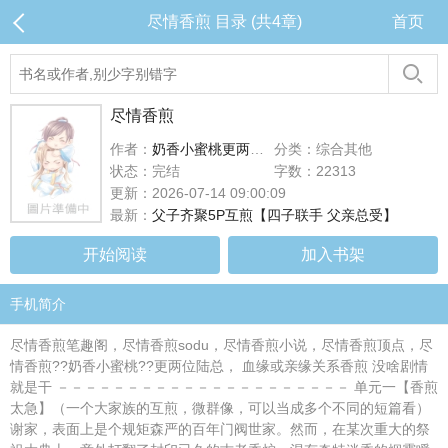
尽情香煎 目录 (共4章)
首页
尽情香煎
作者：
奶香小蜜桃更两位陆总
分类：综合其他
状态：完结
字数：22313
更新：2026-07-14 09:00:09
最新：
父子齐聚5P互煎【四子联手 父亲总受】
开始阅读
加入书架
手机简介
尽情香煎笔趣阁，尽情香煎sodu，尽情香煎小说，尽情香煎顶点，尽
情香煎??奶香小蜜桃??更两位陆总， 血缘或亲缘关系香煎 没啥剧情
就是干 －－－－－－－－－－－－－－－－－－－－－ 单元一【香煎
太急】（一个大家族的互煎，微群像，可以当成多个不同的短篇看）
谢家，表面上是个规矩森严的百年门阀世家。然而，在某次重大的祭