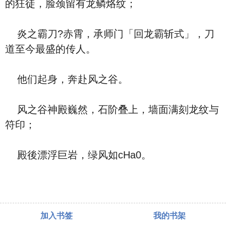
的狂徒，脸颈留有龙鳞烙纹；
炎之霸刀?赤霄，承师门「回龙霸斩式」，刀
道至今最盛的传人。
他们起身，奔赴风之谷。
风之谷神殿巍然，石阶叠上，墙面满刻龙纹与
符印；
殿後漂浮巨岩，绿风如cHa0。
加入书签
我的书架