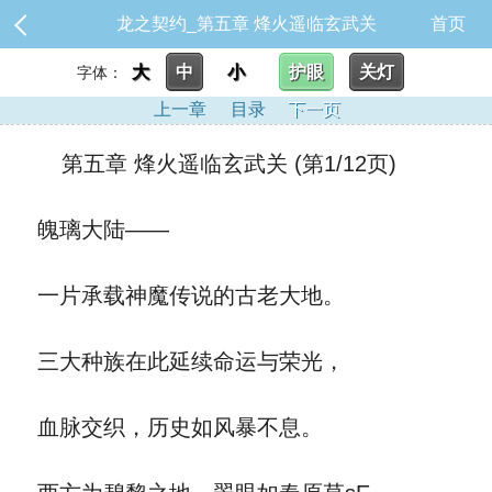
龙之契约_第五章 烽火遥临玄武关
首页
大
中
小
护眼
关灯
字体：
上一章
目录
下一页
第五章 烽火遥临玄武关 (第1/12页)
魄璃大陆——
一片承载神魔传说的古老大地。
三大种族在此延续命运与荣光，
血脉交织，历史如风暴不息。