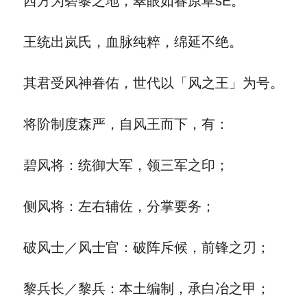
西方为碧黎之地，翠眼如春原草sE。
王统出岚氏，血脉纯粹，绵延不绝。
其君受风神眷佑，世代以「风之王」为号。
将阶制度森严，自风王而下，有：
碧风将：统御大军，领三军之印；
侧风将：左右辅佐，分掌要务；
破风士／风士官：破阵斥候，前锋之刃；
黎兵长／黎兵：本土编制，承白冶之甲；