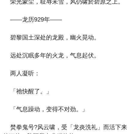
荣光蒙尘，耻辱未雪，风仍啸於碧原之上。
——龙历929年——
碧黎国土深处的龙殿，幽火晃动。
远处沉眠多年的火龙，气息起伏。
两人凝听：
「祂快醒了。」
「气息躁动，变得不对劲。」
焚拳鬼号?风云啸，受「龙炎洗礼」而活下来