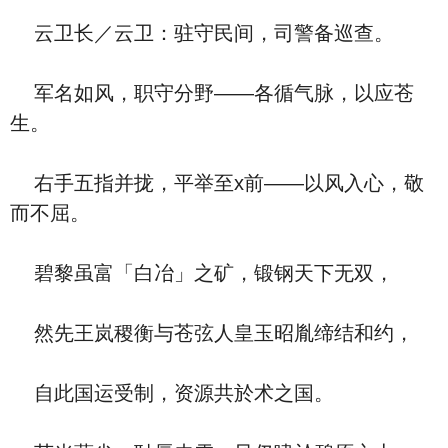
云卫长／云卫：驻守民间，司警备巡查。
军名如风，职守分野——各循气脉，以应苍
生。
右手五指并拢，平举至x前——以风入心，敬
而不屈。
碧黎虽富「白冶」之矿，锻钢天下无双，
然先王岚稷衡与苍弦人皇玉昭胤缔结和约，
自此国运受制，资源共於术之国。