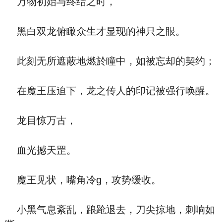
万物初始与终结之时，
黑白双龙俯瞰众生才显现的神只之眼。
此刻无所遮蔽地燃於瞳中，如被忘却的契约；
在魔王压迫下，龙之传人的印记被强行唤醒。
龙目惊万古，
血光撼天罡。
魔王见状，嘴角冷g，攻势缓收。
小黑气息紊乱，踉跄退去，刀尖掠地，刺响如