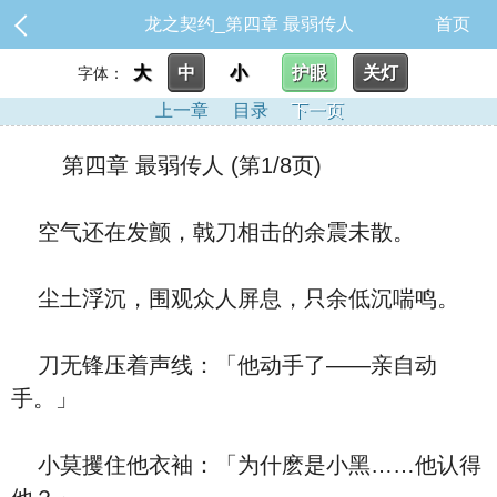
龙之契约_第四章 最弱传人
首页
大
中
小
护眼
关灯
字体：
上一章
目录
下一页
第四章 最弱传人 (第1/8页)
空气还在发颤，戟刀相击的余震未散。
尘土浮沉，围观众人屏息，只余低沉喘鸣。
刀无锋压着声线：「他动手了——亲自动
手。」
小莫攫住他衣袖：「为什麽是小黑……他认得