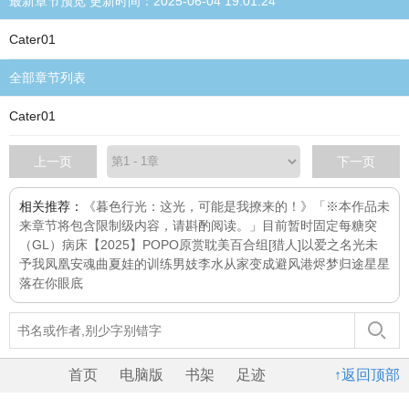
最新章节预览 更新时间：2025-06-04 19:01:24
Cater01
全部章节列表
Cater01
上一页
下一页
相关推荐：
《暮色行光：这光，可能是我撩来的！》「※本作品未
来章节将包含限制级内容，请斟酌阅读。」目前暂时固定每
糖突
（GL）
病床
【2025】POPO原赏耽美百合组
[猎人]以爱之名
光未
予我
凤凰安魂曲
夏娃的训练
男妓李水
从家变成避风港
烬梦归途
星星
落在你眼底
首页
电脑版
书架
足迹
↑返回顶部