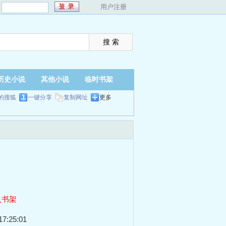
：
用户注册
历史小说
其他小说
临时书架
的搜狐
一键分享
复制网址
更多
入书架
7:25:01