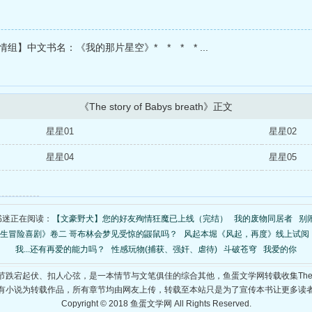
情组】中文书名：《我的那片星空》* * * * ...
《The story of Babys breath》正文
星星01
星星02
星星04
星星05
书迷正在阅读：
【文豪野犬】您的好友殉情狂魔已上线（完结）
我的废物同居者
别
生冒险喜剧》卷二 哥布林会梦见受惊的鼹鼠吗？
风起本堀《风起，再度》线上试阅
我...还有再爱的能力吗？
性感玩物(捕获、强奸、虐待)
斗破苍穹
我爱的你
breath》情节跌宕起伏、扣人心弦，是一本情节与文笔俱佳的综合其他，鱼蛋文学网转载收集The story
有小说为转载作品，所有章节均由网友上传，转载至本站只是为了宣传本书让更多读
Copyright © 2018 鱼蛋文学网 All Rights Reserved.