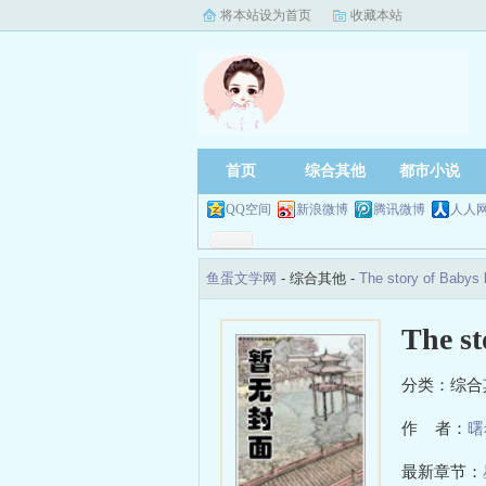
将本站设为首页
收藏本站
首页
综合其他
都市小说
QQ空间
新浪微博
腾讯微博
人人
鱼蛋文学网
- 综合其他 -
The story of Ba
The st
分类：综合
作 者：
曙
最新章节：