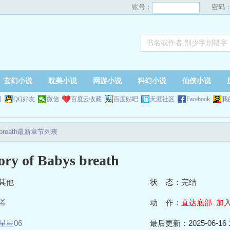
账号：
密码
玄幻小说
耽美小说
网游小说
科幻小说
仙侠小说
网
QQ好友
微信
百度云收藏
百度贴吧
天涯社区
Facebook
我
bys breath最新章节列表
ory of Babys breath
其他
状 态：完结
希
动 作：
直达底部
加
星星06
最后更新：2025-06-16 1