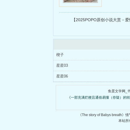
【2025POPO原创小说大赏－爱
楔子
星星03
星星06
鱼蛋文学网_
《一部充满烂梗且通俗易懂（存疑）的转
《The story of Babys 
本站所