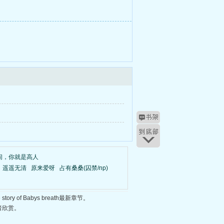
闹，你就是高人
遥遥无清
原来爱呀
占有桑桑(囚禁/np)
 of Babys breath最新章节。
者欣赏。