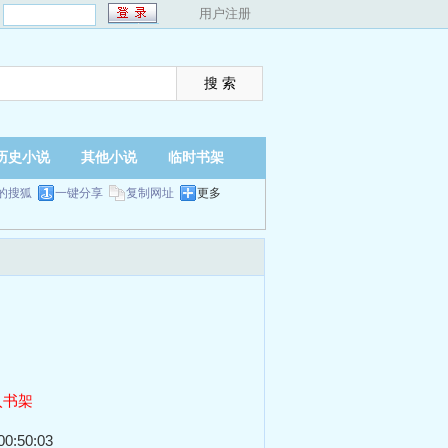
：
用户注册
历史小说
其他小说
临时书架
的搜狐
一键分享
复制网址
更多
入书架
0:50:03