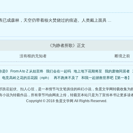
已成森林，天空仍带着核火焚烧过的痕迹。人类戴上面具 ...
《为静者所歌》正文
没有根的无知者
断境之前
你是0
From A to Z 从始至终
我们会在一起吗
地上地下花期将至
我的废物同居者
电竞高岭之花的后花园（nph）
再不跑来不及了
和我一起拯救世界吧【第一卷】
节跌宕起伏、扣人心弦，是一本情节与文笔俱佳的科幻小说，鱼蛋文学网转载收集为
有小说为转载作品，所有章节均由网友上传，转载至本站只是为了宣传本书让更多读
Copyright © 2018 鱼蛋文学网 All Rights Reserved.