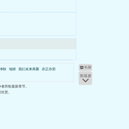
净秋
地狱
我们未来再聚
亦正亦邪
静者所歌最新章节。
者欣赏。