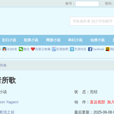
账号：
密码
玄幻小说
耽美小说
网游小说
科幻小说
仙侠小说
网
QQ好友
微信
百度云收藏
百度贴吧
天涯社区
Facebook
我
列表
者所歌
小说
状 态：完结
sin Yagami
动 作：
直达底部
加
断境之前
最后更新：2025-06-06 0