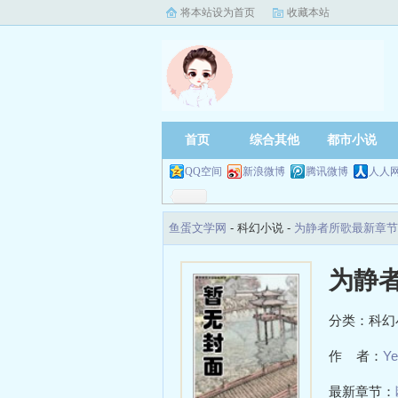
将本站设为首页
收藏本站
首页
综合其他
都市小说
QQ空间
新浪微博
腾讯微博
人人
鱼蛋文学网
- 科幻小说 -
为静者所歌最新章节
为静
分类：科幻
作 者：
Ye
最新章节：