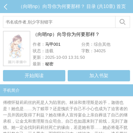
（向哨np）向导你为何要那样？ 目录 (共10章)
首页
（向哨np）向导你为何要那样？
作者：
马甲001
分类：综合其他
状态：连载
字数：34025
更新：2025-10-03 13:31:50
最新：
秘密
开始阅读
加入书架
手机简介
傅檀怀疑莉莉丝的死是人为陷害的。林涂和查理斯是凶手，迦德也
是！她也是……为了赎罪？还是愧疚于自己不小心也成为了迫害者的
一员并因此取得了利益？她在继承人宣传宴会上亲自葬送了自己的继
承权，让金戈和查理斯当众苟合。自己也如愿来到了前线，见到了迦
德。她一定会找到莉莉丝死亡的缘由，若是她有罪……她必将毫不犹