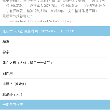
豫献祭自己。三个男主：军官阿伽门农（精神体：蓝鲸）、逃兵罗松
（精神体花豹）、反叛军头领路西法（精神体翼龙）（白切黑向导女
主，有强制爱，精神控制剧情。有精神体，女主精神体是巨蟒）
最新章节推荐地址：
http://m.yudan1998.com/book/a3h2iq/uhbiiq.html
最新章节预览 更新时间：2025-10-03 13:31:50
秘密
异常
死亡之树（大修，增了一千多字）
副作用
退婚？（9.8修）
就是那个人！
全部章节列表