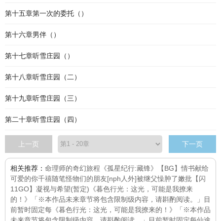
第十五章第一次的委托（）
第十六章男伴（）
第十七章听雪庄园（）
第十八章听雪庄园（二）
第十九章听雪庄园（三）
第二十章听雪庄园（四）
上一页
下一页
相关推荐：
命理师的奇幻旅程
《孤星纪行:藏锋》
【BG】情书献给
可爱的你
千禧
随笔
怪物们的朋友[nph人外]
被继父懆肿了嫩批
【闪
11GO】凝视与希望(暂定)
《暮色行光：这光，可能是我撩来
的！》「※本作品未来章节将包含限制级内容，请斟酌阅读。」目
前暂时固定每
《暮色行光：这光，可能是我撩来的！》「※本作品
未来章节将包含限制级内容，请斟酌阅读。」目前暂时固定每
仙途