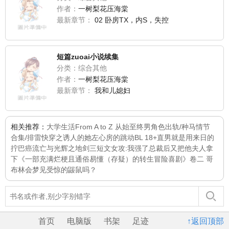
作者：
一树梨花压海棠
最新章节：
02 卧房TX，内S，失控
短篇zuoai小说续集
分类：综合其他
作者：
一树梨花压海棠
最新章节：
我和儿媳妇
相关推荐：
大学生活
From A to Z 从始至终
男角色出轨/种马情节
合集/排雷
快穿之诱人的她
左心房的跳动
BL 18+
直男就是用来日的
拧巴癌
流亡与光辉之地
剑三短文
女攻:我强了总裁后又把他夫人拿
下
《一部充满烂梗且通俗易懂（存疑）的转生冒险喜剧》卷二 哥
布林会梦见受惊的鼹鼠吗？
首页
电脑版
书架
足迹
↑返回顶部