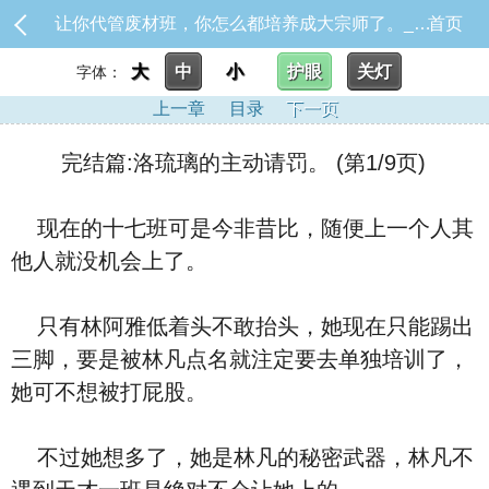
让你代管废材班，你怎么都培养成大宗师了。_完结篇:洛琉璃的主动请罚。
首页
大
中
小
护眼
关灯
字体：
上一章
目录
下一页
完结篇:洛琉璃的主动请罚。 (第1/9页)
现在的十七班可是今非昔比，随便上一个人其
他人就没机会上了。
只有林阿雅低着头不敢抬头，她现在只能踢出
三脚，要是被林凡点名就注定要去单独培训了，
她可不想被打屁股。
不过她想多了，她是林凡的秘密武器，林凡不