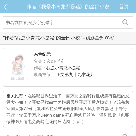
作者《我是小青龙不是猪》的全部小说
首页
“作者“我是小青龙不是猪”的全部小说” -
(最多显示100条)
东荒纪元
分类：玄幻小说
作者：
我是小青龙不是猪
最新章节：
正文第九十九章花儿
相关推荐：
在诡秘世界里活了一百万次之后我转世成患有性瘾的恶
役大小姐！？开始寻找前世之旅后居然开启了后宫模式！？
暗杀教
室同人
第77号元素和欧拉公式
宠钦
旧时美人风月录
寻妻记:卜卦行
不行？
轮回千万次
Death game 死亡游戏开始咯！
猫和鼠
异世也要
做神医
月情
电竞高岭之花的后花园（nph）