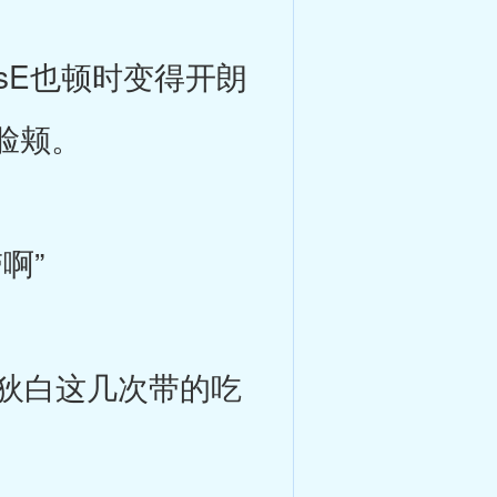
E也顿时变得开朗
脸颊。
啊”
狄白这几次带的吃