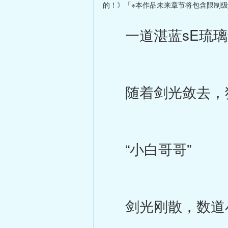
的！》「※本作品未来章节将包含限制
一道湛蓝sE琉璃
随着剑光敛去，狄
“小白哥哥”
剑光刚散，数道小