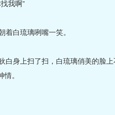
找我啊”
朝着白琉璃咧嘴一笑。
白身上扫了扫，白琉璃俏美的脸上
神情。