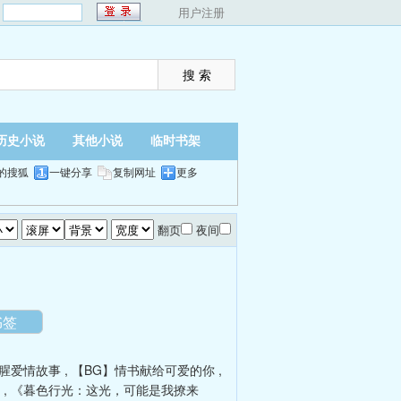
：
用户注册
历史小说
其他小说
临时书架
的搜狐
一键分享
复制网址
更多
翻页
夜间
书签
腥爱情故事
,
【BG】情书献给可爱的你
,
,
《暮色行光：这光，可能是我撩来