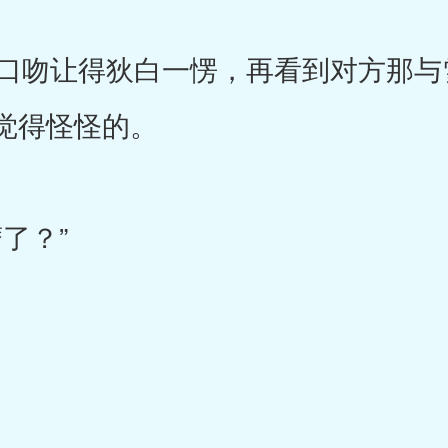
吻让得狄白一愣，再看到对方那与
觉得怪怪的。
了？”