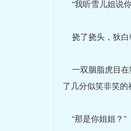
“我听雪儿姐说你
挠了挠头，狄白
一双胭脂虎目在狄
了几分似笑非笑的
“那是你姐姐？”