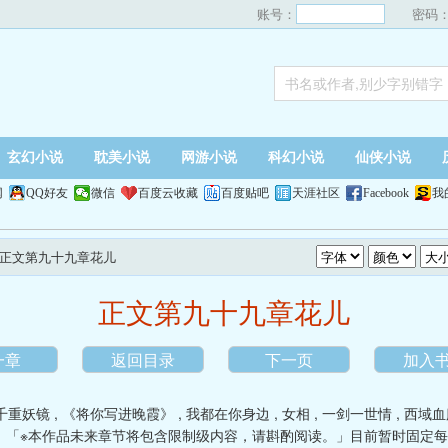
账号：
密码
玄幻小说
耽美小说
网游小说
科幻小说
仙侠小说
网
QQ好友
微信
百度云收藏
百度贴吧
天涯社区
Facebook
我
 正文第九十九章花儿
正文第九十九章花儿
一章
返回目录
下一页
加入
千重妖镜
,
《将你写进晚霞》
,
我都在你身边
,
女相
,
一剑一世情
,
西域血
》「※本作品未来章节将包含限制级内容，请斟酌阅读。」目前暂时固定每