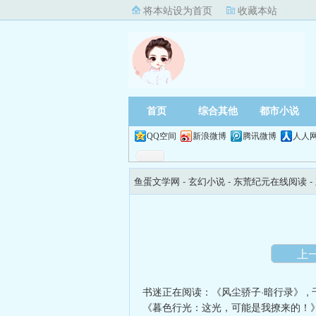
将本站设为首页
收藏本站
首页
综合其他
都市小说
QQ空间
新浪微博
腾讯微博
人人
鱼蛋文学网
- 玄幻小说 -
东荒纪元在线阅读
-
上
书迷正在阅读：
《风尘骄子·暗行录》
,
《暮色行光：这光，可能是我撩来的！