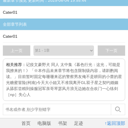
最新章节预览 更新时间：2025-06-04 19:55:44
Cater01
全部章节列表
Cater01
上一页
下一页
相关推荐：
记疫
文豪野犬 同人 太中集
《暮色行光：这光，可能是
我撩来的！》「※本作品未来章节将包含限制级内容，请斟酌阅
读。」目前暂时固定每
珊珊来迟的警察男友
俺不是耕田的
小蕾的星
光糖蜜冒险
(柯南)今天大小姐又不准我离开GL
双子星之契约婚姻
从舔肛尝精到操服冠军亲哥
琴瑟风月浪无边
她在合欢门一心练剑
［np］
失心人
首页
电脑版
书架
足迹
↑返回顶部