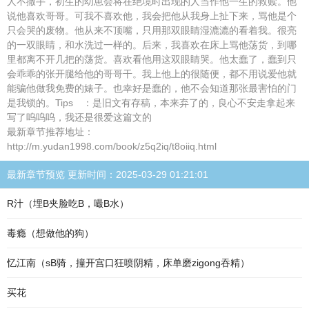
人不撒手，初生的幼崽会将在绝境时出现的人当作他一生的救赎。他
说他喜欢哥哥。可我不喜欢他，我会把他从我身上扯下来，骂他是个
只会哭的废物。他从来不顶嘴，只用那双眼睛湿漉漉的看着我。很亮
的一双眼睛，和水洗过一样的。后来，我喜欢在床上骂他荡货，到哪
里都离不开几把的荡货。喜欢看他用这双眼睛哭。他太蠢了，蠢到只
会乖乖的张开腿给他的哥哥干。我上他上的很随便，都不用说爱他就
能骗他做我免费的婊子。也幸好是蠢的，他不会知道那张最害怕的门
是我锁的。Tips ：是旧文有存稿，本来弃了的，良心不安走拿起来
写了呜呜呜，我还是很爱这篇文的
最新章节推荐地址：
http://m.yudan1998.com/book/z5q2iq/t8oiiq.html
最新章节预览 更新时间：2025-03-29 01:21:01
R汁（埋B夹脸吃B，嘬B水）
毒瘾（想做他的狗）
忆江南（sB骑，撞开宫口狂喷阴精，床单磨zigong吞精）
买花