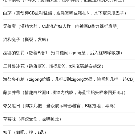
白茅（震动棒CB皮鞋猛踹，皮鞋塞嘴皮鞭抽N，水下窒息甩巴掌）
无价宝（灌精大肚，C成流产妇人样，内裤塞B暴力踩折肩膀）
猫和兔子（撕裂，发疯）
巫婆的惩罚（敞着B给J，冠口糙剐zigong壁，后入旋转嘬吸加）
二月鲁冰花（跳蛋塞X，抠挖后X，s洞涨满越吞越深）
海盐夹心糖（zigong吮吸，几把C到zigong对壁，跳蛋和几把一起CB）
藤萝并蒂（情趣白丝漏B，翻X内粘膜，海蓝宝胎头样来回开B口）
夸父追日（脚踩几把，当众展示畸形器官，B唇拖地，辱骂）
草莓味（摔跤受伤，被哄睡觉）
知了（做吧，摸，s诱）