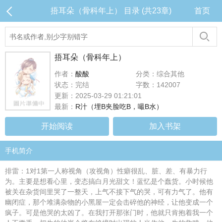
捂耳朵（骨科年上） 目录 (共23章)
首页
捂耳朵（骨科年上）
作者：
酸酸
分类：综合其他
状态：完结
字数：142007
更新：2025-03-29 01:21:01
最新：
R汁（埋B夹脸吃B，嘬B水）
开始阅读
加入书架
手机简介
排雷：1对1第一人称视角（攻视角）性癖很乱、脏、差、有暴力行
为。主要是想看心里，变态搞白月光甜文！蓝忆是个蠢货。小时候他
被关在杂货间里哭了一整天，上气不接下气的哭，可有力气了。他有
幽闭症，那个堆满杂物的小黑屋一定会击碎他的神经，让他变成一个
疯子。可是他哭的太凶了。在我打开那张门时，他就只肯抱着我一个