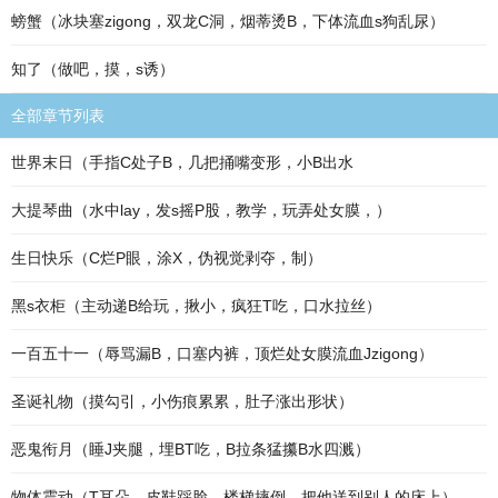
螃蟹（冰块塞zigong，双龙C洞，烟蒂烫B，下体流血s狗乱尿）
知了（做吧，摸，s诱）
全部章节列表
世界末日（手指C处子B，几把捅嘴变形，小B出水
大提琴曲（水中lay，发s摇P股，教学，玩弄处女膜，）
生日快乐（C烂P眼，涂X，伪视觉剥夺，制）
黑s衣柜（主动递B给玩，揪小，疯狂T吃，口水拉丝）
一百五十一（辱骂漏B，口塞内裤，顶烂处女膜流血Jzigong）
圣诞礼物（摸勾引，小伤痕累累，肚子涨出形状）
恶鬼衔月（睡J夹腿，埋BT吃，B拉条猛攥B水四溅）
物体震动（T耳朵，皮鞋踩脸，楼梯摔倒，把他送到别人的床上）