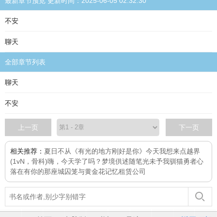
最新章节预览 更新时间：2025-06-05 02:32:30
不安
聊天
全部章节列表
聊天
不安
上一页
下一页
相关推荐：
夏日不从
《有光的地方刚好是你》
今天我想来点
越界
(1vN，骨科)
嗨，今天学了吗？
梦境供述
随笔
光未予我
驯猫勇者
心
落在有你的那座城
囚笼与黄金花
记忆租赁公司