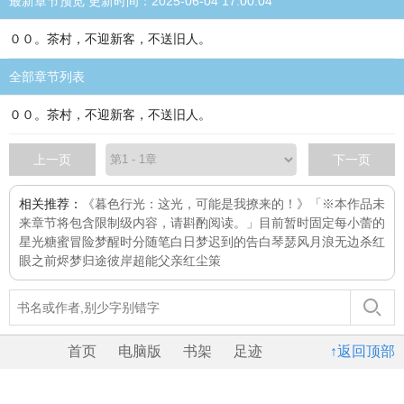
最新章节预览 更新时间：2025-06-04 17:00:04
００。茶村，不迎新客，不送旧人。
全部章节列表
００。茶村，不迎新客，不送旧人。
上一页
下一页
相关推荐：
《暮色行光：这光，可能是我撩来的！》「※本作品未
来章节将包含限制级内容，请斟酌阅读。」目前暂时固定每
小蕾的
星光糖蜜冒险
梦醒时分
随笔
白日梦
迟到的告白
琴瑟风月浪无边
杀红
眼之前
烬梦归途
彼岸
超能父亲
红尘策
首页
电脑版
书架
足迹
↑返回顶部