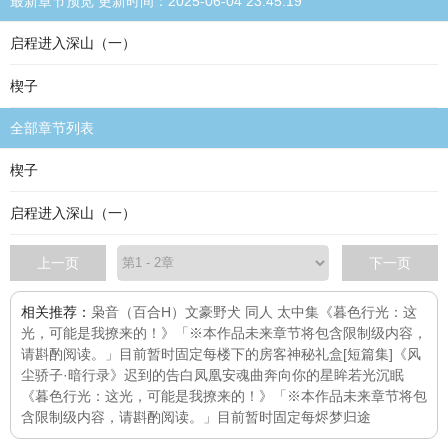
最新章节预览 更新时间：2025-06-04 23:45:19
启程进入深山（一）
楔子
全部章节列表
楔子
启程进入深山（一）
上一页
下一页
相关推荐：
枭音（百合H）
文豪野犬 同人 太中集
《暮色行光：这
光，可能是我撩来的！》「※本作品未来章节将包含限制级内容，
请斟酌阅读。」目前暂时固定每
楼下的房客
神秘礼盒[短篇集]
《风
尘骄子·暗行录》
迟到的告白
凤凰安魂曲
奔向你的星眸
若光沉眠
《暮色行光：这光，可能是我撩来的！》「※本作品未来章节将包
含限制级内容，请斟酌阅读。」目前暂时固定每
烬梦归途