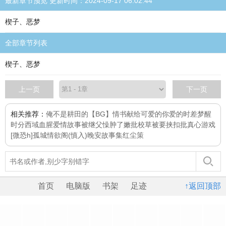
最新章节预览 更新时间：2024-09-17 06:02:44
楔子、恶梦
全部章节列表
楔子、恶梦
上一页
下一页
相关推荐：
俺不是耕田的
【BG】情书献给可爱的你
爱的时差
梦醒
时分
西域血腥爱情故事
被继父懆肿了嫩批
校草被要挟扣批
真心游戏
[微恐h]
孤城
情欲阁(慎入)
晚安故事集
红尘策
首页
电脑版
书架
足迹
↑返回顶部