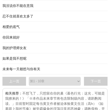
我没说你不能在意我
忍不住就喜欢太多了
相爱的底气
你回来就好
我的护理师女友
如果是我不想呢
未来每一天都想与你有关
上一页
下一页
相关推荐：
不想飞了，只想留在你的巢
《暮色行光：这光，可能是
我撩来的！》「※本作品未来章节将包含限制级内容，请斟酌阅
读。」目前暂时固定每
当黄文作者被迫体验黄文生活（高h）
《如
果跟上我的节奏》
被学霸爆肏的淫荡日常
邪恶神豪：调教母狗，开