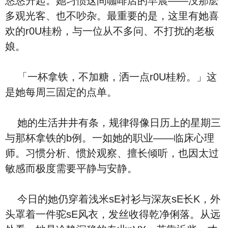
悠悠升起。她习惯这间咖啡店的早晨——没那麽
多观光客、也不吵杂。最重要的是，这里有她喜
欢的r0U桂粉，与一位从不多问、不打扰的老板
娘。
「一杯拿铁，不加糖，洒一点r0U桂粉。」这
是她每周三固定的点单。
她的生活井井有条，规律得像日历上的星期三
与那杯拿铁的b例。一如她的职业——临床心理
师。习惯分析、惯於观察、擅长倾听，也因太过
敏感而极度需要平静与安静。
今日的她仍穿着浅米sE衬衫与深灰sE长K，外
头罩着一件驼sE风衣，发丝收得乾净俐落。从远