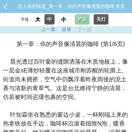
恋上你的味道_第一章：你的声音像清晨的咖啡
首页
大
中
小
护眼
关灯
字体：
上一章
目录
下一页
第一章：你的声音像清晨的咖啡 (第1/6页)
晨光透过百叶窗的缝隙洒落在木质地板上，像
一层金sE薄纱轻覆在这座城市刚苏醒的轮廓上。
街道尚未拥挤，空气中仍飘浮着昨夜雨後的泥土
香与清新的青草气。这是台北难得宁静的清晨，
仿若被时间迟缓包裹的空间。
叶知霖坐在熟悉的窗边小桌，一杯刚端上来的
热拿铁放在手边，咖啡杯沿滚着细致N泡，暖香