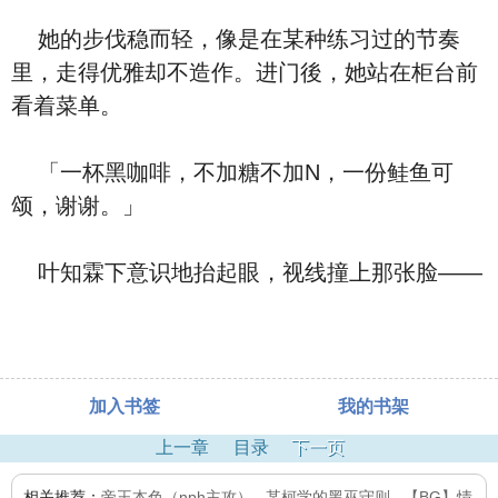
她的步伐稳而轻，像是在某种练习过的节奏
里，走得优雅却不造作。进门後，她站在柜台前
看着菜单。
「一杯黑咖啡，不加糖不加N，一份鲑鱼可
颂，谢谢。」
叶知霖下意识地抬起眼，视线撞上那张脸——
加入书签
我的书架
上一章
目录
下一页
相关推荐：
帝王本色（nph主攻）
,
某柯学的黑巫守则
,
【BG】情