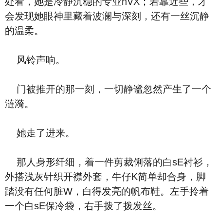
处看，她是冷静沉稳的专业nVX；若靠近些，才
会发现她眼神里藏着波澜与深刻，还有一丝沉静
的温柔。
风铃声响。
门被推开的那一刻，一切静谧忽然产生了一个
涟漪。
她走了进来。
那人身形纤细，着一件剪裁俐落的白sE衬衫，
外搭浅灰针织开襟外套，牛仔K简单却合身，脚
踏没有任何脏W，白得发亮的帆布鞋。左手拎着
一个白sE保冷袋，右手拨了拨发丝。