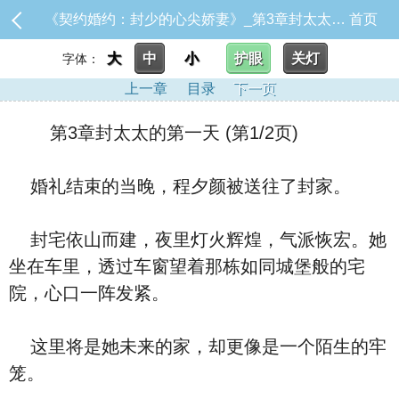
《契约婚约：封少的心尖娇妻》_第3章封太太的第一天
首页
大
中
小
护眼
关灯
字体：
上一章
目录
下一页
第3章封太太的第一天 (第1/2页)
婚礼结束的当晚，程夕颜被送往了封家。
封宅依山而建，夜里灯火辉煌，气派恢宏。她
坐在车里，透过车窗望着那栋如同城堡般的宅
院，心口一阵发紧。
这里将是她未来的家，却更像是一个陌生的牢
笼。