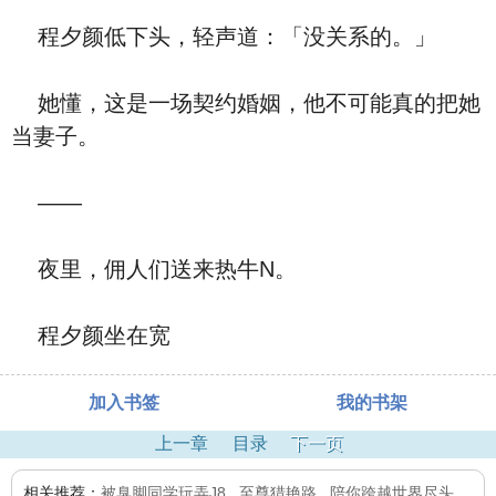
程夕颜低下头，轻声道：「没关系的。」
她懂，这是一场契约婚姻，他不可能真的把她
当妻子。
——
夜里，佣人们送来热牛N。
程夕颜坐在宽
加入书签
我的书架
上一章
目录
下一页
相关推荐：
被臭脚同学玩弄J8
,
至尊猎艳路
,
陪你跨越世界尽头
,