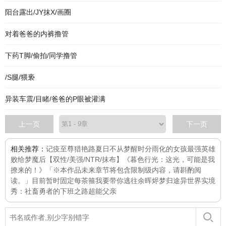
阳台露出/JY抹X/画圈
对着爸爸的内裤撸管
下药T脚/偷拍/同学撸管
/S腿/猥亵
异装车震/目睹/爸爸的P眼被灌满
上一页
下一页
相关推荐：
记疫
至尊猎艳路
夏日不从
梦醒时分
雨化的女孩
最强英雄
败给梦魔后【双性/美强/NTR/抹布】
《暮色行光：这光，可能是我
撩来的！》「※本作品未来章节将包含限制级内容，请斟酌阅
读。」目前暂时固定每
茶箍
我要带你逃往余晖
烬梦归途
异世界实境
秀：社畜勇者的下班之路
超能父亲