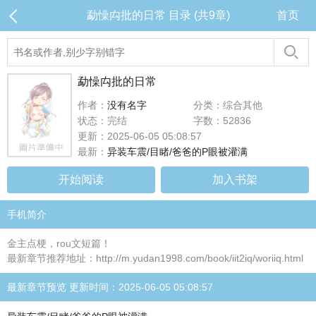
勐懆禸批的日常 目录 (共9章)
首页
勐懆禸批的日常
作者：
没有名字
分类：综合其他
状态：完结
字数：52836
更新：2025-06-05 05:08:57
最新：
异装车震/目睹/爸爸的P眼被灌满
开始阅读
加入书架
手机简介
金主点梗，rou文短篇！
最新章节推荐地址：http://m.yudan1998.com/book/iit2iq/woriiq.html
最新章节预览 更新时间：2025-06-05 05:08:57