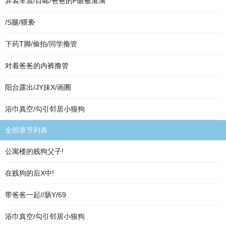
异装车震/目睹/爸爸的P眼被灌满
/S腿/猥亵
下药T脚/偷拍/同学撸管
对着爸爸的内裤撸管
阳台露出/JY抹X/画圈
浴巾真空/勾引邻居小狼狗
全部章节列表
公寓楼的贱狗父子!
在贱狗的后X中!
带爸爸一起//肠Y/69
浴巾真空/勾引邻居小狼狗