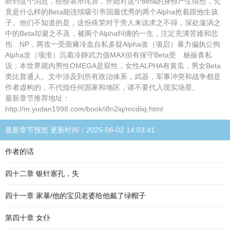
听到这个消息，纷纷表示诧异，开始对这个beta的身份产生猜想，究
竟是什么样的Beta能连续吸引帝国最优秀的两个Alpha抢着跟他生孩
子。他们不知道的是，这份殊荣对于旁人来说求之不得，深处漩涡之
中的Beta却避之不及，被两个Alpha纠缠的一生，注定充满苦难和悲
伤…NP，两攻一受面瘫冷血自私多疑Alpha攻（项启）暴力偏执公狗
Alpha攻（项淮）沉着冷静武力值MAX但有保守Beta受 杨振青私
设：本世界观内男性OMEGA是双性，女性ALPHA有黄瓜，男女Beta
类比普通人。文中涉及到所有政治体系，武器，军事冲突和战争都是
作者虚构的，不代指任何国家和地区，请不要代入现实场景。
最新章节推荐地址：
http://m.yudan1998.com/book/i8n2iq/mcdiiq.html
最新章节预览 更新时间：2025-06-02 14:03:41
作者的话
四十二章 银针塞孔，失
四十一章 家暴/他的宝贝老婆给他戴了绿帽子
第四十章 女仆