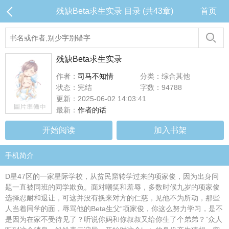
残缺Beta求生实录 目录 (共43章)
首页
残缺Beta求生实录
作者：
司马不知情
分类：综合其他
状态：完结
字数：94788
更新：2025-06-02 14:03:41
最新：
作者的话
开始阅读
加入书架
手机简介
D星47区的一家星际学校，从贫民窟转学过来的项家俊，因为出身问
题一直被同班的同学欺负。面对嘲笑和羞辱，多数时候九岁的项家俊
选择忍耐和退让，可这并没有换来对方的仁慈，见他不为所动，那些
人当着同学的面，辱骂他的Beta生父“项家俊，你这么努力学习，是不
是因为在家不受待见了？听说你妈和你叔叔又给你生了个弟弟？”众人