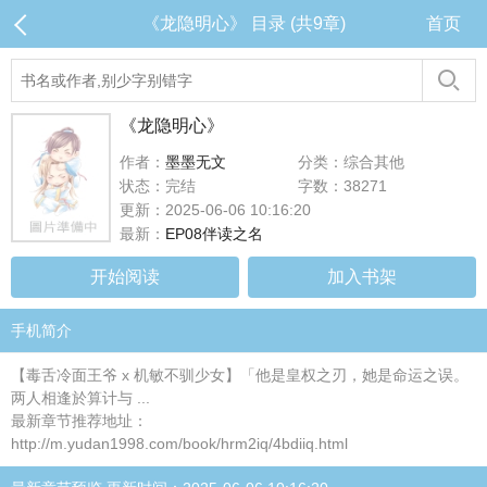
《龙隐明心》 目录 (共9章)
首页
《龙隐明心》
作者：
墨墨无文
分类：综合其他
状态：完结
字数：38271
更新：2025-06-06 10:16:20
最新：
EP08伴读之名
开始阅读
加入书架
手机简介
【毒舌冷面王爷 x 机敏不驯少女】「他是皇权之刃，她是命运之误。
两人相逢於算计与 ...
最新章节推荐地址：
http://m.yudan1998.com/book/hrm2iq/4bdiiq.html