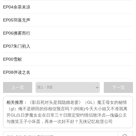
EP04余茶未凉
EP05羽落无声
EP06拂雾而行
EP07朱门初入
EP00雪献
EP08伴读之名
上一页
下一页
相关推荐：
《影后死对头是我隐婚老婆》（GL）
魔王母女的秘情
（gl）
俺不是耕田的
你相信预言吗？
(柯南)今天大小姐又不准我离
开GL
白日梦
魔女走在日常
三十日限定契约情侣
致洋贞—傀儡公主
与微笑王子
小坏蛋，再来一次好不好？
无侠
记忆租赁公司