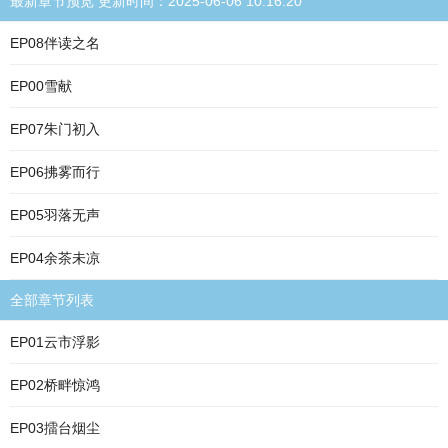
最新章节预览 更新时间：2025-06-06 10:16:20
EP08伴读之名
EP00雪献
EP07朱门初入
EP06拂雾而行
EP05羽落无声
EP04余茶未凉
全部章节列表
EP01云市浮影
EP02桥畔惊鸿
EP03擂台烟尘