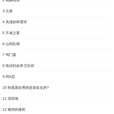
2 视频电话
3 出差
4 高涨的和需求
5 不速之客
6 山间乱情
7 鸿门宴
8 电话到会所卫生间
9 同X恋
10 到底喜欢男的还喜欢女的?
11 深切地
12 难持的接机