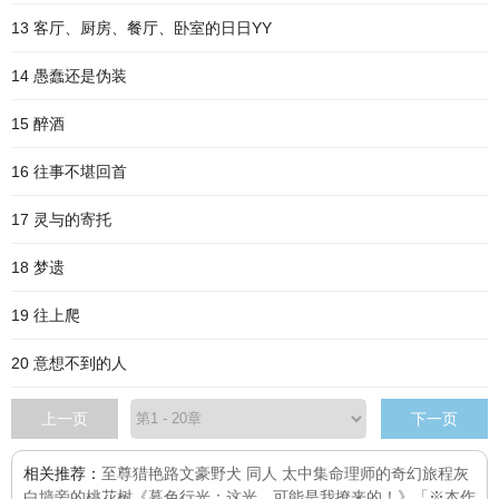
13 客厅、厨房、餐厅、卧室的日日YY
14 愚蠢还是伪装
15 醉酒
16 往事不堪回首
17 灵与的寄托
18 梦遗
19 往上爬
20 意想不到的人
上一页
下一页
相关推荐：
至尊猎艳路
文豪野犬 同人 太中集
命理师的奇幻旅程
灰
白墙旁的桃花树
《暮色行光：这光，可能是我撩来的！》「※本作