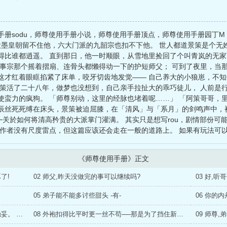
册sodu，师尊使用手册小说，师尊使用手册顶点，师尊使用手册园丁M
】 大墨皇朝留不住他，六大门派的九韶宗也扣不下他。 世人都道景策是个
得比谁都逍遥。 直到那日，他一时顺眼，从雪地里捡回了个叫青岚的无
无事宗那个摇着摺扇、连骨头都懒得动一下的护短师父； 可到了夜里，当
这才红着眼眶掐紧了床单，咬牙切齿地发觉—— 自己养大的小狼崽，不
景策活了二十八年，做梦也没想到，自己亲手拉扯大的乖巧徒儿， 人前是
使蛮力的疯狗。 「师尊别动，这里的经脉也堵着呢……」 「阿策哥哥，
辰丝死死缚在床头，景策被迫屈膝，在「清风」与「系月」的剑鸣声中，
─关於如何将清高矜贵的大派掌门灌满。 其实只是想写rou，剧情部份可
 作者没有尺度雷点，但这篇应该还会走在一般的道路上。 如果有玩法可
《师尊使用手册》正文
了!
02 师父,昨天没做完的事可以继续吗?
03 好,听
05 弟子能不能多讨些甜头 -有-
06 你的
07 双修渡气、将你我的灵力彻底融合,才最稳妥。 -有-
08 外袍扣得比平时更一丝不苟──那是为了挡住新添的痕迹
09 师尊,