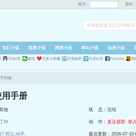
账号：
密码
玄幻小说
耽美小说
网游小说
科幻小说
仙侠小说
网
QQ好友
微信
百度云收藏
百度贴吧
天涯社区
Facebook
我
节列表
使用手册
其他
状 态：完结
丁M
动 作：
直达底部
加
17 师父,动手。
最后更新：2026-07-10 0