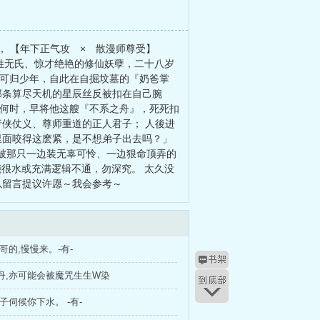
， 【年下正气攻 × 散漫师尊受】
无姓无氏、惊才绝艳的修仙妖孽，二十八岁
家可归少年，自此在自掘坟墓的『奶爸掌
那条算尽天机的星辰丝反被扣在自己腕
知何时，早将他这艘『不系之舟』，死死扣
行侠仗义、尊师重道的正人君子； 人後进
里面咬得这麽紧，是不想弟子出去吗？」
被那只一边装无辜可怜、一边狠命顶弄的
能很水或充满逻辑不通，勿深究。 太久没
以留言提议许愿～我会参考～
哥哥的,慢慢来。-有-
内丹,亦可能会被魔咒生生W染
弟子伺候你下水。 -有-