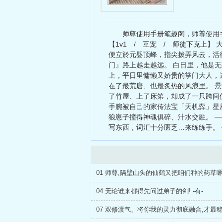
师尊使用手册笔趣阁，师尊使用手
【1v1 / 互宠 / 师徒下克上
便立於元婴顶峰，指尖拨弄风云，活
门』路上越走越远。 白日里，他是
上，平日里慵懒又娇贵的掌门大人，
在了最荒唐、也最炙热的风浪里。 
了竹屋、上了床笫，却成了一只跨间
手腕被自己的家传法宝「天机弈」星
狼崽子撞得神魂俱碎、汁水交融。 ─
写东西，词汇十分匮乏…来练练手。
01 师尊,隔壁山头的仙鹤又把咱们种的药草啄
04 无论谁来都得先问过弟子的剑! -有-