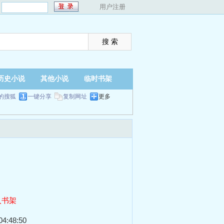
：
用户注册
历史小说
其他小说
临时书架
的搜狐
一键分享
复制网址
更多
入书架
4:48:50