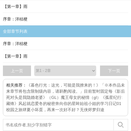
【第一章】雨
序章：洋桔梗
全部章节列表
序章：洋桔梗
【第一章】雨
上一页
下一页
相关推荐：
《暮色行光：这光，可能是我撩来的！》「※本作品未
来章节将包含限制级内容，请斟酌阅读。」目前暂时固定每
《影后
死对头是我隐婚老婆》（GL）
魔王母女的秘情（gl）
《孤星纪行:
藏锋》
风起就恋爱
冬的秘密
奔向你的星眸
始祖小姐的学习日记01
校园之旅
肆夏
小坏蛋，再来一次好不好？
无侠
烬梦归途