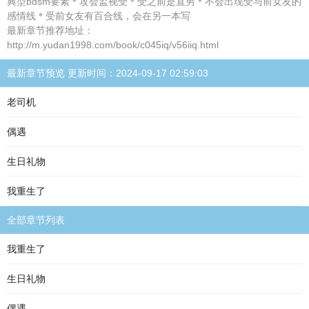
典型bdsm要素＊攻会监视受＊受之前是直男＊不会出现受与前女友的
感情线＊受前女友有百合线，会在另一本写
最新章节推荐地址：
http://m.yudan1998.com/book/c045iq/v56iiq.html
最新章节预览 更新时间：2024-09-17 02:59:03
老司机
偶遇
生日礼物
我重生了
全部章节列表
我重生了
生日礼物
偶遇