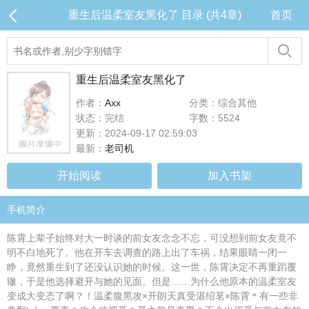
重生后温柔室友黑化了 目录 (共4章)
首页
重生后温柔室友黑化了
作者：
Axx
分类：综合其他
状态：完结
字数：5524
更新：2024-09-17 02:59:03
最新：
老司机
开始阅读
加入书架
手机简介
陈霄上辈子始终对大一时谈的前女友念念不忘，可没想到前女友竟不
明不白地死了。他在开车去调查的路上出了车祸，结果眼睛一闭一
睁，竟然重生到了还没认识她的时候。这一世，陈霄决定不再重蹈覆
辙，于是他选择避开与她的见面。但是……为什么他原本的温柔室友
变成大变态了啊？！温柔腹黑攻×开朗天真受湛绍茗×陈霄＊有一些非