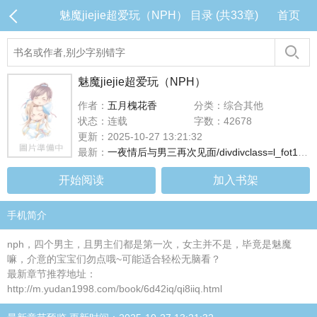
魅魔jiejie超爱玩（NPH） 目录 (共33章)
首页
魅魔jiejie超爱玩（NPH）
作者：
五月槐花香
分类：综合其他
状态：连载
字数：42678
更新：2025-10-27 13:21:32
最新：
一夜情后与男三再次见面/divdivclass=l_fot1022字
开始阅读
加入书架
手机简介
nph，四个男主，且男主们都是第一次，女主并不是，毕竟是魅魔
嘛，介意的宝宝们勿点哦~可能适合轻松无脑看？
最新章节推荐地址：
http://m.yudan1998.com/book/6d42iq/qi8iiq.html