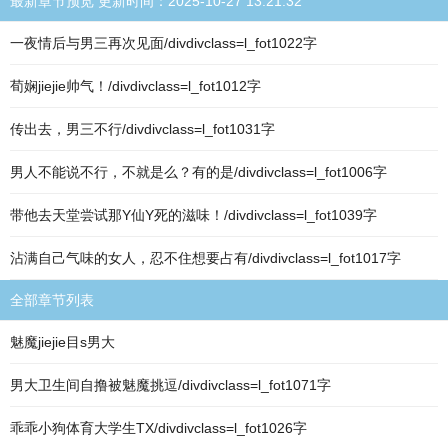
最新章节预览 更新时间：2025-10-27 13:21:32
一夜情后与男三再次见面/divdivclass=l_fot1022字
荀娴jiejie帅气！/divdivclass=l_fot1012字
传出去，男三不行/divdivclass=l_fot1031字
男人不能说不行，不就是么？有的是/divdivclass=l_fot1006字
带他去天堂尝试那Y仙Y死的滋味！/divdivclass=l_fot1039字
沾满自己气味的女人，忍不住想要占有/divdivclass=l_fot1017字
全部章节列表
魅魔jiejie目s男大
男大卫生间自撸被魅魔挑逗/divdivclass=l_fot1071字
乖乖小狗体育大学生TX/divdivclass=l_fot1026字