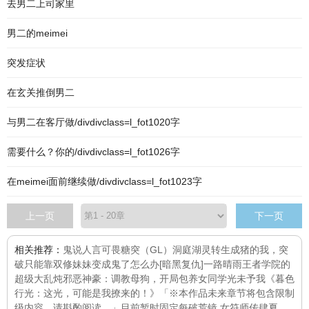
去男二上司家里
男二的meimei
突发症状
在玄关推倒男二
与男二在客厅做/divdivclass=l_fot1020字
需要什么？你的/divdivclass=l_fot1026字
在meimei面前继续做/divdivclass=l_fot1023字
上一页
下一页
相关推荐：
鬼说人言可畏
糖突（GL）
洞庭湖灵
转生成猪的我，突
破只能靠双修
妹妹变成鬼了怎么办[暗黑复仇]
一路晴雨
王者学院的
超级大乱炖
邪恶神豪：调教母狗，开局包养女同学
光未予我
《暮色
行光：这光，可能是我撩来的！》「※本作品未来章节将包含限制
级内容，请斟酌阅读。」目前暂时固定每
破荒镜.女符师传
肆夏