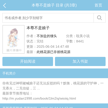
本尊不是娘子 目录 (共3章)
首页
本尊不是娘子
作者：
不加盐的馒头
分类：耽美小说
状态：完结
字数：8441
更新：2025-06-04 14:47:48
最新：
此桃花源已非彼桃花源
开始阅读
加入书架
手机简介
你有见过神明被喊娘子还无法反驳的吗？默衡，桃花源的守护神，一
无香火，二无信徒，三 ...
最新章节推荐地址：
http://m.yudan1998.com/book/1lm2iq/wioiiq.html