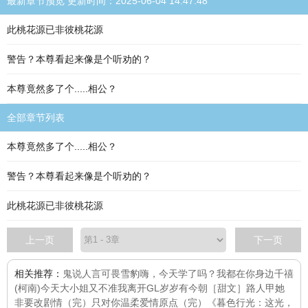
最新章节预览 更新时间：2025-06-04 14:47:48
此桃花源已非彼桃花源
警告？本尊看起来像是个听劝的？
本尊竟然多了个.....相公？
全部章节列表
本尊竟然多了个.....相公？
警告？本尊看起来像是个听劝的？
此桃花源已非彼桃花源
上一页
下一页
相关推荐：
鬼说人言可畏
雪豹
嗨，今天学了吗？
我都在你身边
千禧
(柯南)今天大小姐又不准我离开GL
岁岁有今朝［甜文］
路人甲她
非要改剧情（完）
只对你温柔
爱情原点（完）
《暮色行光：这光，