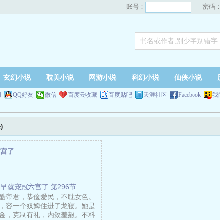
账号：
密码
玄幻小说
耽美小说
网游小说
科幻小说
仙侠小说
网
QQ好友
微信
百度云收藏
百度贴吧
天涯社区
Facebook
我
)
六宫了
早就宠冠六宫了 第296节
酷帝君，恭俭爱民，不耽女色。
，容一个奴婢住进了龙寝。她是
金，克制有礼，内敛羞赧。不料