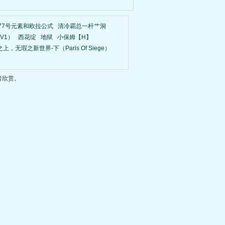
77号元素和欧拉公式
清冷霸总一杆艹洞
V1）
西花绽
地狱
小保姆【H】
上，无瑕之新世界-下（Paris Of Siege）
者欣赏。