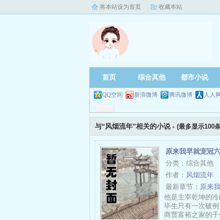
将本站设为首页
收藏本站
首页
综合其他
都市小说
QQ空间
新浪微博
腾讯微博
人人
与“风烟流年”相关的小说 -
(最多显示100条
原来我早就宠冠
分类：综合其他
作者：
风烟流年
最新章节：
原来我
他是主宰乾坤的冷
毕生只有一次破例
商贾富裕之家的千