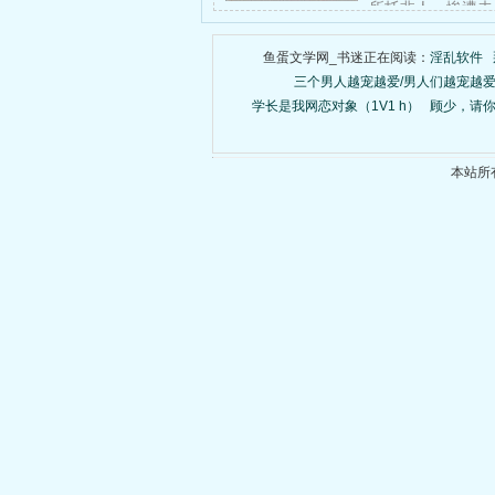
所托非人，惨遭未
鱼蛋文学网_书迷正在阅读：
淫乱软件
三个男人越宠越爱/男人们越宠越
学长是我网恋对象（1V1 h）
顾少，请
本站所