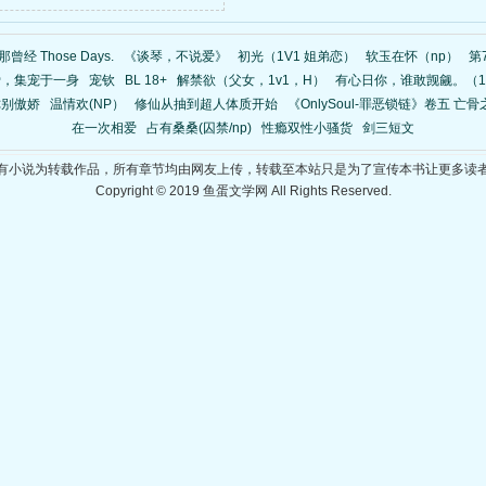
……
那曾经 Those Days.
《谈琴，不说爱》
初光（1V1 姐弟恋）
软玉在怀（np）
第
爱，集宠于一身
宠钦
BL 18+
解禁欲（父女，1v1，H）
有心日你，谁敢觊觎。（1
你别傲娇
温情欢(NP）
修仙从抽到超人体质开始
《OnlySoul-罪恶锁链》卷五 亡骨之
在一次相爱
占有桑桑(囚禁/np)
性瘾双性小骚货
剑三短文
有小说为转载作品，所有章节均由网友上传，转载至本站只是为了宣传本书让更多读
Copyright © 2019 鱼蛋文学网 All Rights Reserved.