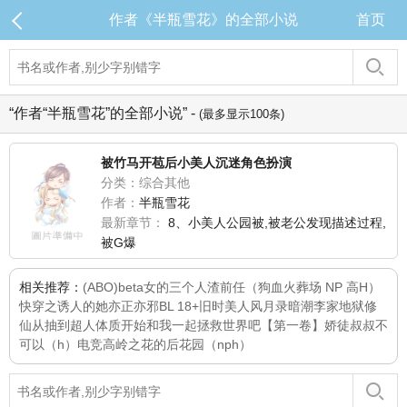
作者《半瓶雪花》的全部小说
首页
“作者“半瓶雪花”的全部小说” -
(最多显示100条)
被竹马开苞后小美人沉迷角色扮演
分类：综合其他
作者：
半瓶雪花
最新章节：
8、小美人公园被,被老公发现描述过程,
被G爆
相关推荐：
(ABO)beta女的三个人渣前任（狗血火葬场 NP 高H）
快穿之诱人的她
亦正亦邪
BL 18+
旧时美人风月录
暗潮李家
地狱
修
仙从抽到超人体质开始
和我一起拯救世界吧【第一卷】
娇徒
叔叔不
可以（h）
电竞高岭之花的后花园（nph）