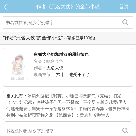
作者《无名大侠》的全部小说
首页
“作者“无名大侠”的全部小说” -
(最多显示100条)
白嫩大小姐和糙汉的恩怨情仇
分类：综合其他
作者：
无名大侠
最新章节：
六十、他受不了了
相关推荐：
冰泉剑游记
【我英】小哑巴与暴脾气（完结）
初光
（1V1 姐弟恋）
净秋
孩子们
无一不是你。
三个男人越宠越爱/男人
们越宠越爱，集宠于一身
穿越格林童话
半糖的青春
异世也要做神医
捡到小姑娘
斯图亚特之龙 【第四卷】：贵族和吟游诗人